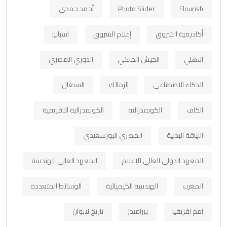
Flourish
Photo Slider
أحمد حمدي
أكاديمية الشروق
إعلام الشروق
اسبانيا
الاهلي
الجيش الملكي
الدوري المصري
الذكاء الاصطناعي
الزمالك
السنغال
الكاف
الكونفدرالية
الكونفدرالية الافريقية
اللياقة البدنية
المصري البورسعيدي
المعهد الدولي العالي للإعلام
المعهد العالي للهندسة
المغرب
الهندسة الكيميائية
الوسائط المتعددة
امم افريقيا
بيراميدز
تاريخ لابوان