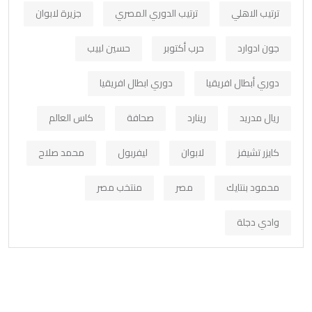
ترتيب الاهلي
ترتيب الدوري المصري
جزيرة لابوان
جون ادوارد
حرب أكتوبر
حسين لبيب
دوري أبطال افريقيا
دوري ابطال افريقيا
ريال مدريد
رينارد
صحافة
كاس العالم
كايزر تشيفز
لابوان
ليفربول
محمد صلاح
محمود بنتايك
مصر
منتخب مصر
وادي دجلة