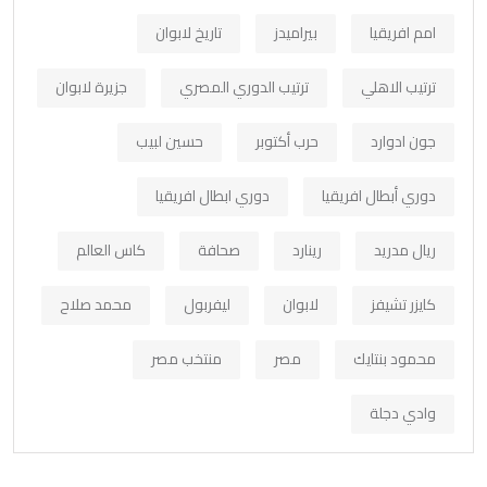
امم افريقيا
بيراميدز
تاريخ لابوان
ترتيب الاهلي
ترتيب الدوري المصري
جزيرة لابوان
جون ادوارد
حرب أكتوبر
حسين لبيب
دوري أبطال افريقيا
دوري ابطال افريقيا
ريال مدريد
رينارد
صحافة
كاس العالم
كايزر تشيفز
لابوان
ليفربول
محمد صلاح
محمود بنتايك
مصر
منتخب مصر
وادي دجلة