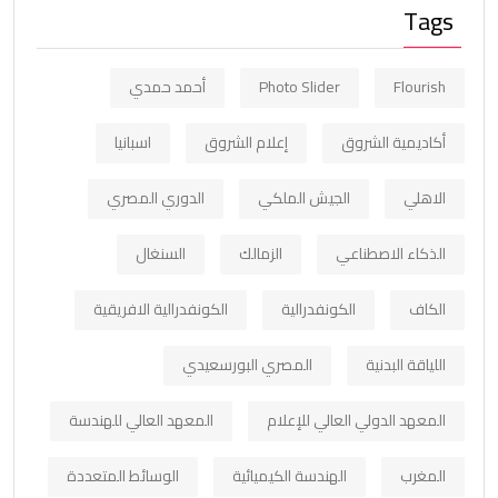
Tags
Flourish
Photo Slider
أحمد حمدي
أكاديمية الشروق
إعلام الشروق
اسبانيا
الاهلي
الجيش الملكي
الدوري المصري
الذكاء الاصطناعي
الزمالك
السنغال
الكاف
الكونفدرالية
الكونفدرالية الافريقية
اللياقة البدنية
المصري البورسعيدي
المعهد الدولي العالي للإعلام
المعهد العالي للهندسة
المغرب
الهندسة الكيميائية
الوسائط المتعددة