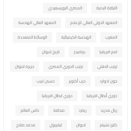
اللياقة البدنية
المصري البورسعيدي
المعهد الدولي العالي للإعلام
المعهد العالي للهندسة
المغرب
الهندسة الكيميائية
الوسائط المتعددة
امم افريقيا
بيراميدز
تاريخ لابوان
ترتيب الاهلي
ترتيب الدوري المصري
جزيرة لابوان
جون ادوارد
حرب أكتوبر
حسين لبيب
دوري أبطال افريقيا
دوري ابطال افريقيا
ريال مدريد
رينارد
صحافة
كاس العالم
كايزر تشيفز
لابوان
ليفربول
محمد صلاح