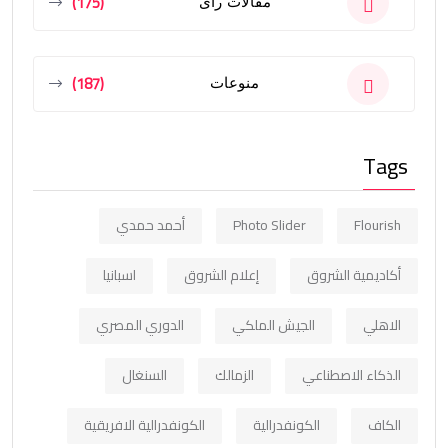
(175)
مقالات رأى
(187)
منوعات
Tags
Flourish
Photo Slider
أحمد حمدي
أكاديمية الشروق
إعلام الشروق
اسبانيا
الاهلي
الجيش الملكي
الدوري المصري
الذكاء الاصطناعي
الزمالك
السنغال
الكاف
الكونفدرالية
الكونفدرالية الافريقية