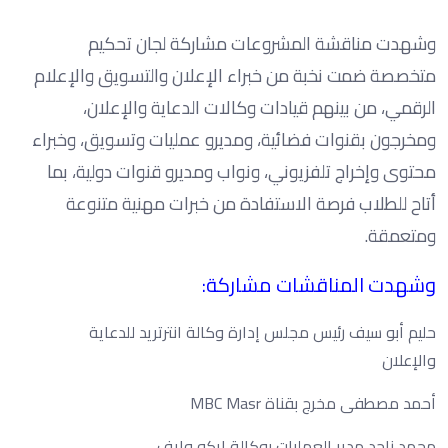
وشهدت مناقشة المشروعات مشاركة لجان تحكيم
متخصصة ضمت نخبة من خبراء الإعلان والتسويق والإعلام
الرقمي، من بينهم قيادات وكالات الدعاية والإعلان،
ومخرجون بقنوات فضائية، ومديرو عمليات وتسويق، وخبراء
محتوى وإخراج تلفزيوني، ونواب ومديرو قنوات دولية، بما
أتاح للطلاب فرصة الاستفادة من خبرات مهنية متنوعة
ومتعمقة.
وشهدت المناقشات مشاركة:
حليم أبو سيف رئيس مجلس إدارة وكالة انترتريد للدعاية
والإعلان
أحمد مصطفى مخرج بقناة MBC Masr
محمد ناجد مدير العمليات بوكالة ايكو وايف