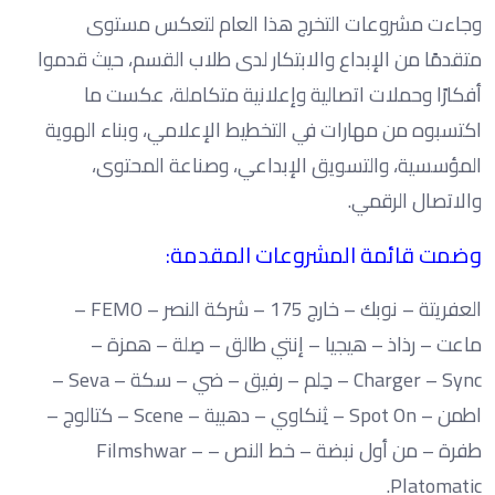
وجاءت مشروعات التخرج هذا العام لتعكس مستوى
متقدمًا من الإبداع والابتكار لدى طلاب القسم، حيث قدموا
أفكارًا وحملات اتصالية وإعلانية متكاملة، عكست ما
اكتسبوه من مهارات في التخطيط الإعلامي، وبناء الهوية
المؤسسية، والتسويق الإبداعي، وصناعة المحتوى،
والاتصال الرقمي.
وضمت قائمة المشروعات المقدمة:
العفريتة – نوبك – خارج 175 – شركة النصر – FEMO –
ماعت – رذاذ – هيجيا – إنتي طالق – صِلة – همزة –
Charger – Sync – حِلم – رفيق – ضي – سكة – Seva –
اطمن – Spot On – ثِنكاوي – دهبية – Scene – كتالوج –
طفرة – من أول نبضة – خط النص – Filmshwar –
Platomatic.