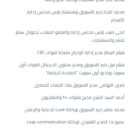
محمد النجار خبير التسويق ومستشار رئيس مجلس إدارة
الأهرام
انجى منيب رئيس مجلس إدارة والعضو المنتدب لجلوبال ستارز
للنشر والاستشارات
هيثم البيطار مدير إدارة الإخراج بشبكة قنوات CBC
هيثم نبيل خبير التسويق ومدير محتوى الديجيتال لقنوات أون
سبورت وراديو أون سبورت “المتحدة للرياضة”
شرين التهامى مدير التسويق ببنك الشفاء المصرى
أحمد السيد الشيخ مخرج بقنوات tv والتليفزيون
محمد ماهر خبير التسويق بوكالة Look للدعاية والإعلان
عمرو ندا المدير التنفيذى لوكالة Leap communication