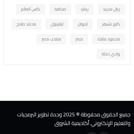
ريال مدريد
رينارد
صحافة
كاس العالم
كايزر تشيفز
لابوان
ليفربول
محمد صلاح
محمود بنتايك
مصر
منتخب مصر
وادي دجلة
جميع الحقوق محفوظة © 2025 وحدة تطوير البرمجيات
والتعليم الإلكتروني أكاديمية الشروق