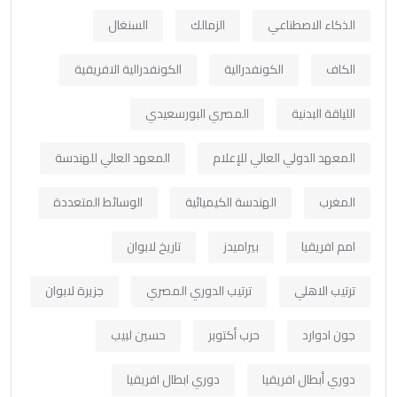
الذكاء الاصطناعي
الزمالك
السنغال
الكاف
الكونفدرالية
الكونفدرالية الافريقية
اللياقة البدنية
المصري البورسعيدي
المعهد الدولي العالي للإعلام
المعهد العالي للهندسة
المغرب
الهندسة الكيميائية
الوسائط المتعددة
امم افريقيا
بيراميدز
تاريخ لابوان
ترتيب الاهلي
ترتيب الدوري المصري
جزيرة لابوان
جون ادوارد
حرب أكتوبر
حسين لبيب
دوري أبطال افريقيا
دوري ابطال افريقيا