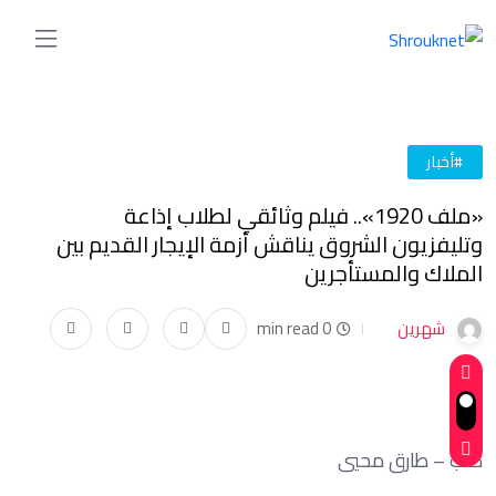
#أخبار
«ملف 1920».. فيلم وثائقي لطلاب إذاعة
وتليفزيون الشروق يناقش أزمة الإيجار القديم بين
الملاك والمستأجرين
شهرين
0 min read
كتب – طارق محيي