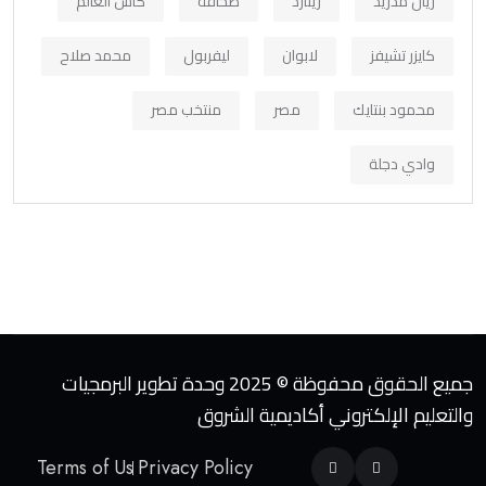
ريال مدريد
رينارد
صحافة
كاس العالم
كايزر تشيفز
لابوان
ليفربول
محمد صلاح
محمود بنتايك
مصر
منتخب مصر
وادي دجلة
جميع الحقوق محفوظة © 2025 وحدة تطوير البرمجيات
والتعليم الإلكتروني أكاديمية الشروق
Terms of Us
Privacy Policy