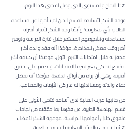
هذا النجاح والمستوى الذي وصل له حتى هذا اليوم.
ووجه الشكر لأساتذة القسم الذين لم يتأخروا عن مساعدة
الطلاب بأي معلومة؛ وأيضًا وجه الشكر لأفراد أسرته
لمساعدته وتشجيعهم المستمر خلال فترة الدراسة وتوفير
أكبر وقت ممكن للمذاكرة.. مؤكدًا أنه فقد والده أكبر
محفز له خلال امتحانات التيرم الأول، موضحًا أن كلامه أكبر
مشجع له لكي يعبر فتره الامتحانات، ويصمم على تحقق
أمنيته، وهي أن يراه من أوائل الدفعة، مؤكدًا أنه بفضل
دعاء والدته ومساندتها له عبر كل الأزمات والمصاعب.
من جانبها عبرت الطالبة ندى أسامه فتحي الأولى على
قسم الهندسة الطبية، عن فخرها بما حققته من نجاحات
وتفوق خلال أعوامها الدراسية.. موجهة الشكر لأعضاء
هيئة التدريس والهيئة المعاونة لتقديم يد العون