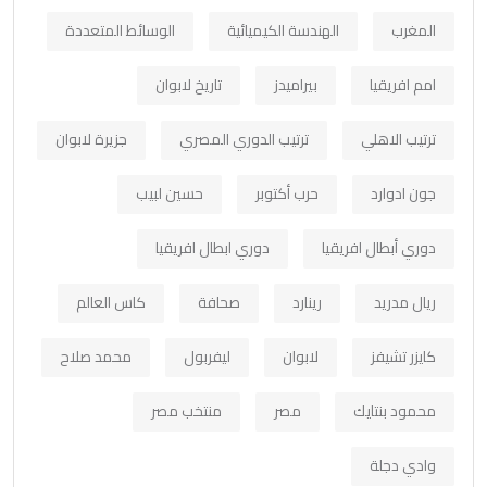
المغرب
الهندسة الكيميائية
الوسائط المتعددة
امم افريقيا
بيراميدز
تاريخ لابوان
ترتيب الاهلي
ترتيب الدوري المصري
جزيرة لابوان
جون ادوارد
حرب أكتوبر
حسين لبيب
دوري أبطال افريقيا
دوري ابطال افريقيا
ريال مدريد
رينارد
صحافة
كاس العالم
كايزر تشيفز
لابوان
ليفربول
محمد صلاح
محمود بنتايك
مصر
منتخب مصر
وادي دجلة