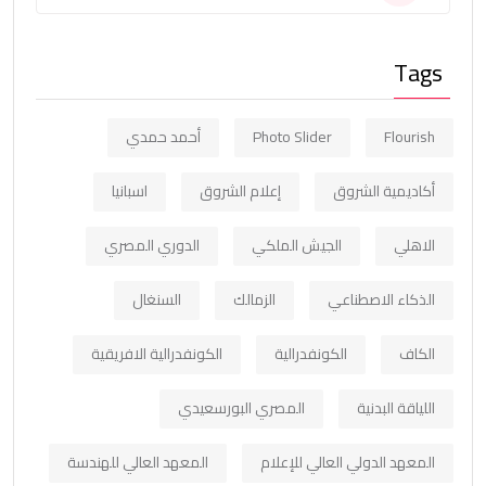
Tags
Flourish
Photo Slider
أحمد حمدي
أكاديمية الشروق
إعلام الشروق
اسبانيا
الاهلي
الجيش الملكي
الدوري المصري
الذكاء الاصطناعي
الزمالك
السنغال
الكاف
الكونفدرالية
الكونفدرالية الافريقية
اللياقة البدنية
المصري البورسعيدي
المعهد الدولي العالي للإعلام
المعهد العالي للهندسة