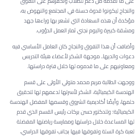
على ما تقدمه من دعم للطلاب وتحفزهم على التفوق
والنجاح ليكونوا قدوة حسنة في المجتمع والنهوض به،
مؤكدة أن هذه السعادة التي تشعر بها وراءها جهد
ومشقة كبيرة واليوم نجني ثمار العمل الدؤوب.
وأضافت أن هذا التفوق والنجاح كان العامل الأساسي فيه
دعوات والديها.. موجهة الشكر لأعضاء هيئة التدريس
ومعاونيهم على ما قدموه لها خلال فترة دراستها.
ووجهت الطالبة مريم محمد متولي الأولى على قسم
الهندسة الكيميائية، الشكر لأسرتها لدعمهم لها لتحقيق
حلمها، وأيضًا أكاديمية الشروق وقسمها المفضل الهندسة
الكيميائية؛ وللدكتور حسن بركات رئيس القسم الذي قدم
لها المساعدة خلال دراستها وممارسة رياضتها المفضلة
لعبة كرة السلة وتفوقها فيها بجانب تفوقها الدراسي،