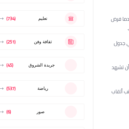
، بعدما فرض
(734)
تعليم
(251)
في جدول
ثقافة وفن
(45)
جريدة الشروق
 أن تشهد
(537)
رياضة
نب ألقاب
(6)
صور