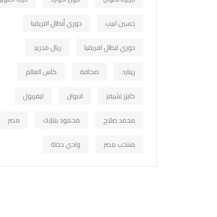
حسين لبيب
دوري أبطال افريقيا
دوري ابطال افريقيا
ريال مدريد
رينارد
صحافة
كاس العالم
كايزر تشيفز
لابوان
ليفربول
محمد صلاح
محمود بنتايك
مصر
منتخب مصر
وادي دجلة