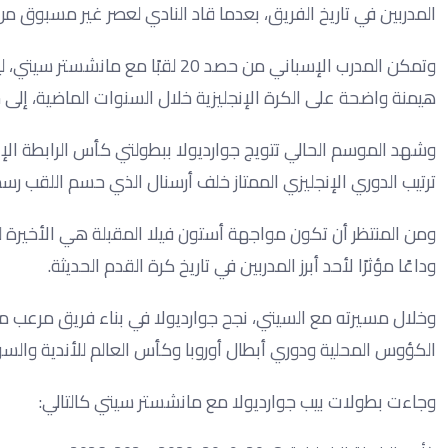
المدربين في تاريخ الفريق، بعدما قاد النادي لعصر غير مسبوق من 
وتمكن المدرب الإسباني من حصد 20 لق
هيمنة واضحة على الكرة الإنجليزية خلال السنوات الماضية، إلى جا
وشهد الموسم الحالي تتويج جوارديولا ببطولتي كأس الرابطة الإنجل
ترتيب الدوري الإنجليزي الممتاز خلف أرسنال الذي حسم اللقب رسمي
ومن المنتظر أن تكون مواجهة أستون فيلا المقبلة هي الأخيرة لج
وداعًا مؤثرًا لأحد أبرز المدربين في تاريخ كرة القدم الحديثة.
وخلال مسيرته مع السيتي، نجح جوارديولا في بناء فريق مرعب محليً
الكؤوس المحلية ودوري أبطال أوروبا وكأس العالم للأندية والسوب
وجاءت بطولات بيب جوارديولا مع مانشستر سيتي كالتالي: