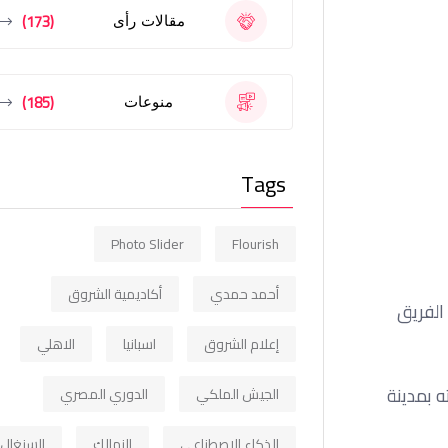
(173)
مقالات رأى
(185)
منوعات
Tags
Photo Slider
Flourish
أحمد حمدي
أكاديمية الشروق
أ مع الفريق
إعلام الشروق
اسبانيا
الاهلي
ه بمدينة
الجيش الملكي
الدوري المصري
الذكاء الاصطناعي
الزمالك
السنغال