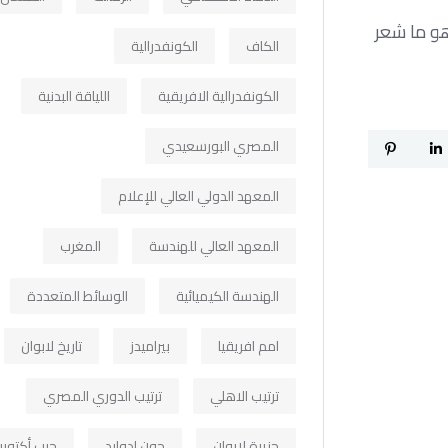
هو ما شعر
الكاف
الكونفدرالية
الكونفدرالية الافريقية
اللياقة البدنية
المصري البورسعيدي
المعهد الدولي العالي للإعلام
المعهد العالي للهندسة
المغرب
الهندسة الكيميائية
الوسائط المتعددة
امم افريقيا
بيراميدز
تاريخ لابوان
ترتيب الاهلي
ترتيب الدوري المصري
جزيرة لابوان
جون ادوارد
حرب أكتوبر