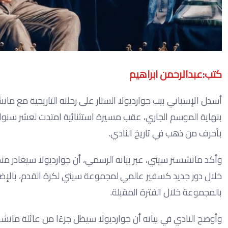
كتب:عبدالرحمن ابراهيم
أسدل الإسباني بيب جوارديولا الستار على رحلته التاريخية مع مان
بنهاية الموسم الجاري، عقب مسيرة استثنائية امتدت لعشر سنوا
بأحرف من ذهب في تاريخ النادي.
وأكد مانشستر سيتي، عبر بيانه الرسمي، أن جوارديولا سيغادر من
خلال دور جديد كسفير عالمي لمجموعة سيتي لكرة القدم، بالإض
بالمجموعة خلال الفترة المقبلة.
وأوضح النادي في بيانه أن جوارديولا سيظل جزءًا من عائلة مانشس