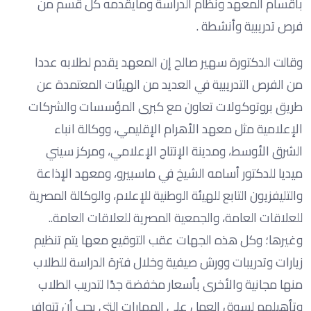
بأقسام المعهد ونظام الدراسة ومايقدمه كل قسم من
فرص تدريبية وأنشطة .
وقالت الدكتورة سهير صالح إن المعهد يقدم لطلابه عددا
من الفرص التدريبية في العديد من الهيئات المعتمدة عن
طريق بروتوكولات تعاون مع كبرى المؤسسات والشركات
الإعلامية مثل معهد الأهرام الإقليمي، ووكالة انباء
الشرق الأوسط، ومدينة الإنتاج الإعلامي، ومركز سيني
ميديا للدكتور أسامه الشيخ في ماسبيرو، ومعهد الإذاعة
والتليفزيون التابع للهيئة الوطنية للإعلام، والوكالة المصرية
للعلاقات العامة، والجمعية المصرية للعلاقات العامة..
وغيرها؛ وكل هذه الجهات عقب التوقيع معها يتم تنظيم
زيارات وتدريبات وورش صيفية وخلال فترة الدراسة للطلاب
منها مجانية والأخرى بأسعار مخفضة جدًا لتدريب الطلاب
وتأهيلهم لسوق العمل على المهارات التي يجب أن تتوافر