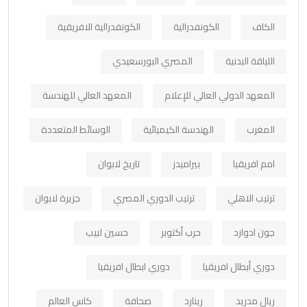
الكاف
الكونفدرالية
الكونفدرالية الافريقية
اللياقة البدنية
المصري البورسعيدي
المعهد الدولي العالي للإعلام
المعهد العالي للهندسة
المغرب
الهندسة الكيميائية
الوسائط المتعددة
امم افريقيا
بيراميدز
تاريخ لابوان
ترتيب الاهلي
ترتيب الدوري المصري
جزيرة لابوان
جون ادوارد
حرب أكتوبر
حسين لبيب
دوري أبطال افريقيا
دوري ابطال افريقيا
ريال مدريد
رينارد
صحافة
كاس العالم