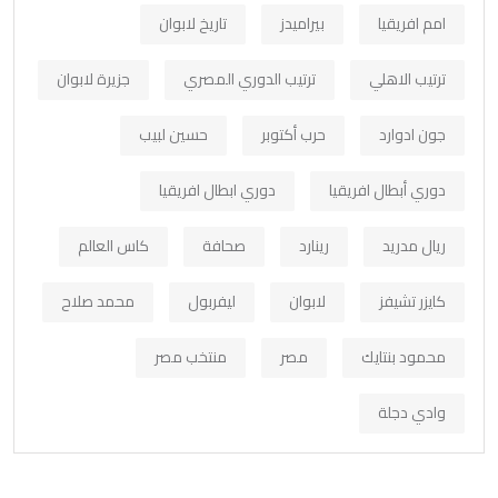
امم افريقيا
بيراميدز
تاريخ لابوان
ترتيب الاهلي
ترتيب الدوري المصري
جزيرة لابوان
جون ادوارد
حرب أكتوبر
حسين لبيب
دوري أبطال افريقيا
دوري ابطال افريقيا
ريال مدريد
رينارد
صحافة
كاس العالم
كايزر تشيفز
لابوان
ليفربول
محمد صلاح
محمود بنتايك
مصر
منتخب مصر
وادي دجلة