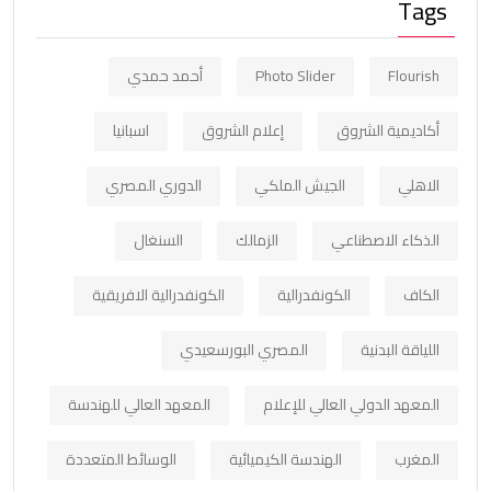
Tags
Flourish
Photo Slider
أحمد حمدي
أكاديمية الشروق
إعلام الشروق
اسبانيا
الاهلي
الجيش الملكي
الدوري المصري
الذكاء الاصطناعي
الزمالك
السنغال
الكاف
الكونفدرالية
الكونفدرالية الافريقية
اللياقة البدنية
المصري البورسعيدي
المعهد الدولي العالي للإعلام
المعهد العالي للهندسة
المغرب
الهندسة الكيميائية
الوسائط المتعددة