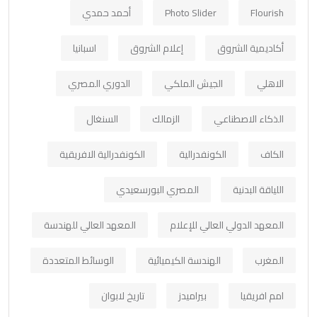
Flourish
Photo Slider
أحمد حمدي
أكاديمية الشروق
إعلام الشروق
اسبانيا
الاهلي
الجيش الملكي
الدوري المصري
الذكاء الاصطناعي
الزمالك
السنغال
الكاف
الكونفدرالية
الكونفدرالية الافريقية
اللياقة البدنية
المصري البورسعيدي
المعهد الدولي العالي للإعلام
المعهد العالي للهندسة
المغرب
الهندسة الكيميائية
الوسائط المتعددة
امم افريقيا
بيراميدز
تاريخ لابوان