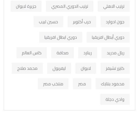
ترتيب الاهلي
ترتيب الدوري المصري
جزيرة لابوان
جون ادوارد
حرب أكتوبر
حسين لبيب
دوري أبطال افريقيا
دوري ابطال افريقيا
ريال مدريد
رينارد
صحافة
كاس العالم
كايزر تشيفز
لابوان
ليفربول
محمد صلاح
محمود بنتايك
مصر
منتخب مصر
وادي دجلة