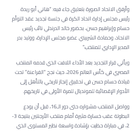
وأرفق الاتحاد الصورة بتعليق جاء فيه: “هاني أبو ريدة
رئيس مجلس إدارة اتحاد الكرة في جلسة تجديد عقد التوأم
حسام وإبراهيم حسن، بحضور خالد الدرندلي نائب رئيس
الاتحاد، وحمادة الشربيني عضو مجلس الإدارة، ووليد بدر
المدير الإداري للمنتخب.”
ويأتي قرار التجديد بعد الأداء اللافت الذي قدمه المنتخب
المصري في كأس العالم 2026، حيث نجح “الفراعنة” تحت
قيادة حسام حسن في تحقيق إنجاز تاريخي بالتأهل إلى
الأدوار الإقصائية للمونديال للمرة الأولى في تاريخهم.
وواصل المنتخب مشواره حتى دور الـ16، قبل أن يودع
البطولة عقب خسارة مثيرة أمام منتخب الأرجنتين بنتيجة 3-
2، في مباراة حظيت بإشادة واسعة نظير المستوى الذي