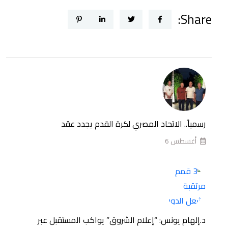
3
Share:
قمم
مرتقبة
تشعل
الدور
الأول
من
بطولة
الدوري
رسمياً.. الاتحاد المصري لكرة القدم يجدد عقد
الممتاز
أغسطس 6
المصري
للموسم
2026-
2027
د.إلهام يونس: “إعلام الشروق” يواكب المستقبل عبر