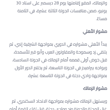
والزمالك، المقرر إقامتها يوم 28 ديسمبر على استاد 30
يونيو، ضمن منافسات الجولة الثالثة عشرة، في الثامنة
مساءً.
مشوار الأهلي
يبدأ الأهلي مشواره في الدوري بمواجهة الشرقية إنبي، ثم
يلتقي زد وسموحة والمقاولون العرب وأبو قير للأسمدة،
قبل خوض أولى قممه أمام الزمالك في الجولة السادسة،
ويواجه بيراميدز في الجولة التاسعة، ثم يختتم الدور الأول
بمواجهة وادي دجلة في الجولة التاسعة عشرة.
مشوار الزمالك
ويستهل الزمالك مشواره بمواجهة الاتحاد السكندري، ثم
غزل المحلة والجونة وزد ووادي دجلة، قبل لقاء القمة أمام