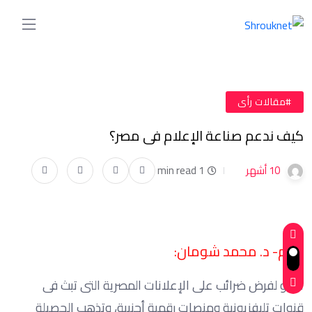
#مقالات رأى
كيف ندعم صناعة الإعلام فى مصر؟
10 أشهر
1 min read
بقلم- د. محمد شومان:
أدعو لفرض ضرائب على الإعلانات المصرية التى تبث فى
قنوات تليفزيونية ومنصات رقمية أجنبية، وتذهب الحصيلة