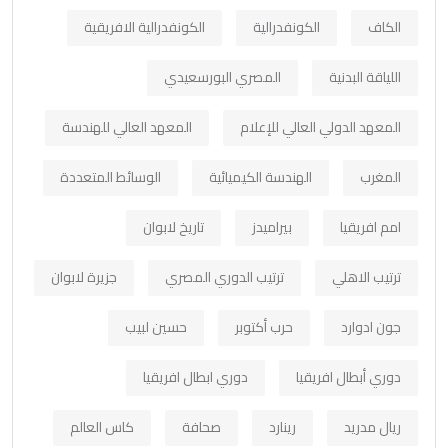
الكاف
الكونفدرالية
الكونفدرالية الافريقية
اللياقة البدنية
المصري البورسعيدي
المعهد الدولي العالي للإعلام
المعهد العالي للهندسة
المغرب
الهندسة الكيميائية
الوسائط المتعددة
امم افريقيا
بيراميدز
تاريخ لابوان
ترتيب الاهلي
ترتيب الدوري المصري
جزيرة لابوان
جون ادوارد
حرب أكتوبر
حسين لبيب
دوري أبطال افريقيا
دوري ابطال افريقيا
ريال مدريد
رينارد
صحافة
كاس العالم