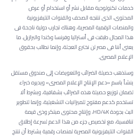
خدمات تكنولوجية مقابل نشر أو استخدام أو عرض
المحتوى، الذى تنتجه الصحف والقنوات التليفزيونية
والمنصات الرقمية المصرية، وهناك تجارب دولية ناجحة فى
هذا المجال طبقت فى أستراليا وفرنسا وكندا والبرازيل. ما
يعنى أننا فى مصر لن نخترع العجلة، وإنما نطالب بحقوق
الإعلام المصرى.
وستذهب حصيلة الضرائب والتعويضات إلى صندوق مستقل
ينشأ باسم «دعم الإنتاج الإعلام المصرى» ويديره خبراء
لضمان توزيع حصيلة هذه الضرائب بشفافية، وبشرط ألا
تستخدم كدعم مفتوح للميزانيات التشغيلية، وإنما لتطوير
البث بجودة HD/4K، وإنتاج محتوى مبتكر وذى قيمة
تنافسية، مع تخصيص جزء من هذا الدعم لسرعة إطلاق
القنوات التليفزيونية المصرية لمنصات رقمية يشترط أن تنتج