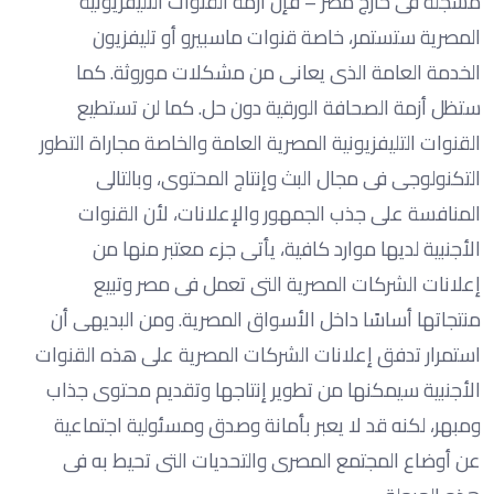
مسجلة فى خارج مصر – فإن أزمة القنوات التليفزيونية
المصرية ستستمر، خاصة قنوات ماسبيرو أو تليفزيون
الخدمة العامة الذى يعانى من مشكلات موروثة. كما
ستظل أزمة الصحافة الورقية دون حل. كما لن تستطيع
القنوات التليفزيونية المصرية العامة والخاصة مجاراة التطور
التكنولوجى فى مجال البث وإنتاج المحتوى، وبالتالى
المنافسة على جذب الجمهور والإعلانات، لأن القنوات
الأجنبية لديها موارد كافية، يأتى جزء معتبر منها من
إعلانات الشركات المصرية التى تعمل فى مصر وتبيع
منتجاتها أساسًا داخل الأسواق المصرية. ومن البديهى أن
استمرار تدفق إعلانات الشركات المصرية على هذه القنوات
الأجنبية سيمكنها من تطوير إنتاجها وتقديم محتوى جذاب
ومبهر، لكنه قد لا يعبر بأمانة وصدق ومسئولية اجتماعية
عن أوضاع المجتمع المصرى والتحديات التى تحيط به فى