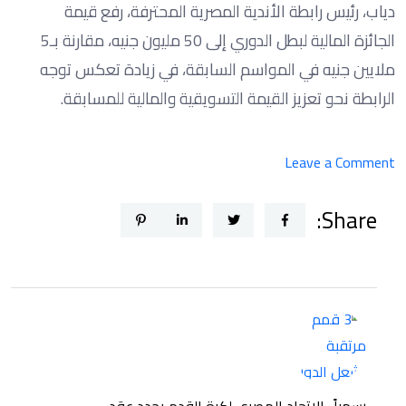
دياب، رئيس رابطة الأندية المصرية المحترفة، رفع قيمة
الجائزة المالية لبطل الدوري إلى 50 مليون جنيه، مقارنة بـ5
ملايين جنيه في المواسم السابقة، في زيادة تعكس توجه
الرابطة نحو تعزيز القيمة التسويقية والمالية للمسابقة.
on
Leave a Comment
3
Share:
قمم
مرتقبة
تشعل
الدور
الأول
من
بطولة
الدوري
رسمياً.. الاتحاد المصري لكرة القدم يجدد عقد