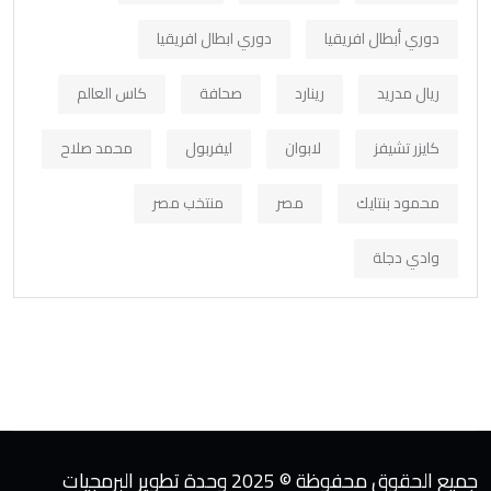
دوري أبطال افريقيا
دوري ابطال افريقيا
ريال مدريد
رينارد
صحافة
كاس العالم
كايزر تشيفز
لابوان
ليفربول
محمد صلاح
محمود بنتايك
مصر
منتخب مصر
وادي دجلة
جميع الحقوق محفوظة © 2025 وحدة تطوير البرمجيات