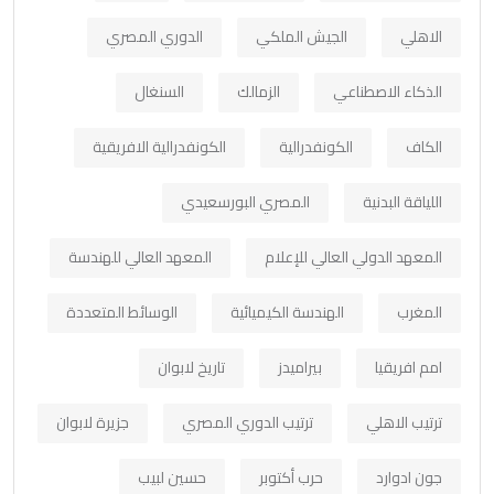
الاهلي
الجيش الملكي
الدوري المصري
الذكاء الاصطناعي
الزمالك
السنغال
الكاف
الكونفدرالية
الكونفدرالية الافريقية
اللياقة البدنية
المصري البورسعيدي
المعهد الدولي العالي للإعلام
المعهد العالي للهندسة
المغرب
الهندسة الكيميائية
الوسائط المتعددة
امم افريقيا
بيراميدز
تاريخ لابوان
ترتيب الاهلي
ترتيب الدوري المصري
جزيرة لابوان
جون ادوارد
حرب أكتوبر
حسين لبيب