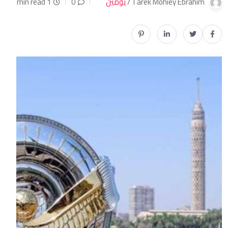
Tarek Mohiey Ebrahim /
يومين
0
1 min read