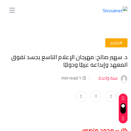
#تعليم
د. سهير صالح: مهرجان الإعلام التاسع يجسد تفوق
المعهد وإبداعه عربيًا ودوليًا
سنة واحدة
1 min read
كتب- محمد منصور: