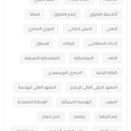
أكاديمية الشروق
إعلام الشروق
اسبانيا
الاهلي
الجيش الملكي
الدوري المصري
الذكاء الاصطناعي
الزمالك
السنغال
الكاف
الكونفدرالية
الكونفدرالية الافريقية
اللياقة البدنية
المصري البورسعيدي
المعهد الدولي العالي للإعلام
المعهد العالي للهندسة
المغرب
الهندسة الكيميائية
الوسائط المتعددة
امم افريقيا
بيراميدز
تاريخ لابوان