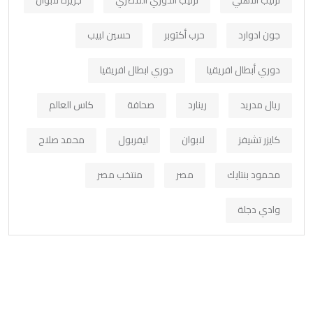
ترتيب الاهلي
ترتيب الدوري المصري
جزيرة لابوان
جون ادوارد
حرب أكتوبر
حسين لبيب
دوري أبطال افريقيا
دوري ابطال افريقيا
ريال مدريد
رينارد
صحافة
كاس العالم
كايزر تشيفز
لابوان
ليفربول
محمد صلاح
محمود بنتايك
مصر
منتخب مصر
وادي دجلة