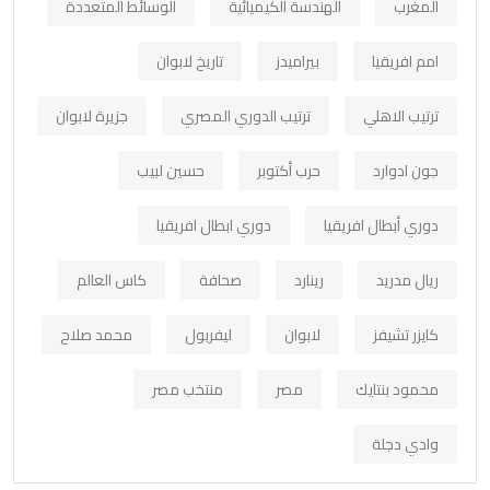
المغرب
الهندسة الكيميائية
الوسائط المتعددة
امم افريقيا
بيراميدز
تاريخ لابوان
ترتيب الاهلي
ترتيب الدوري المصري
جزيرة لابوان
جون ادوارد
حرب أكتوبر
حسين لبيب
دوري أبطال افريقيا
دوري ابطال افريقيا
ريال مدريد
رينارد
صحافة
كاس العالم
كايزر تشيفز
لابوان
ليفربول
محمد صلاح
محمود بنتايك
مصر
منتخب مصر
وادي دجلة