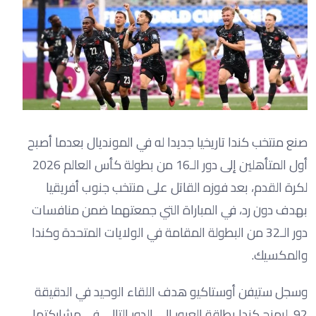
صنع منتخب كندا تاريخيا جديدا له في المونديال بعدما أصبح
أول المتأهلين إلى دور الـ16 من بطولة كأس العالم 2026
لكرة القدم، بعد فوزه القاتل على منتخب جنوب أفريقيا
بهدف دون رد، في المباراة التي جمعتهما ضمن منافسات
دور الـ32 من البطولة المقامة في الولايات المتحدة وكندا
والمكسيك.
وسجل ستيفن أوستاكيو هدف اللقاء الوحيد في الدقيقة
92، ليمنح كندا بطاقة العبور إلى الدور التالي في مشاركتها