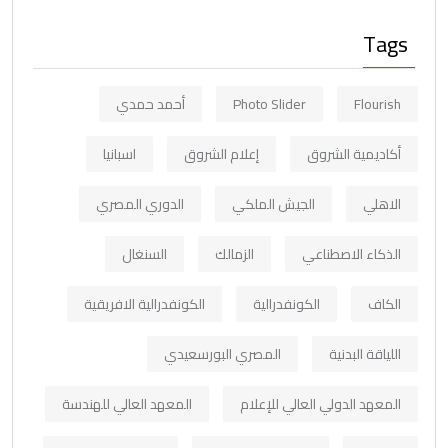
Tags
Flourish
Photo Slider
أحمد حمدي
أكاديمية الشروق
إعلام الشروق
اسبانيا
الاهلي
الجيش الملكي
الدوري المصري
الذكاء الاصطناعي
الزمالك
السنغال
الكاف
الكونفدرالية
الكونفدرالية الافريقية
اللياقة البدنية
المصري البورسعيدي
المعهد الدولي العالي للإعلام
المعهد العالي للهندسة