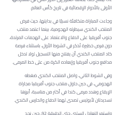
الأولى بالأدوار الإقصائية في تاريخ كأس العالم.
وجاءت المباراة متكافئة نسبيًا في بدايتها، حيث فرض
المنتخب الكندي سيطرته الهجومية، بينما اعتمد منتخب
جنوب أفريقيا على الدفاع والاعتماد على الهجمات المرتدة،
دون فرص خطيرة تُذكر في الشوط الأول، باستثناء فرصة
كاد المنتخب الكندي أن يفتتح منها التسجيل لولا تدخل
مدافع جنوب أفريقيا وإبعاده الكرة من على خط المرمى.
وفي الشوط الثاني، واصل المنتخب الكندي ضغطه
الهجومي، في حين حاول منتخب جنوب أفريقيا مجاراة
الإيقاع وهدد مرمى كندا في أكثر من مناسبة، أبرزها
تسديدتان لأبوليس تصدى لهما الدفاع والحارس الكندي.
واستمر التعادل السلبي حتى الدقيقة 92، حين نجح