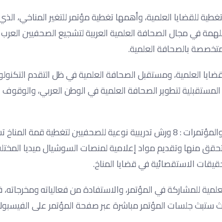
طية للقضايا العلمية، وأهمها تغطية مؤتمر للتغير المناخي، الذ
لهمة في مجال الصحافة العلمية العربية لتشجيع الصحفيين العرب ل
لمتخصصة بالصحافة العلمية.
لقضايا العلمية، ومستقبل الصحافة العلمية في ظل التقدم التكنول
ؤى المستقبلية لتطوير الصحافة العلمية في الوطن العربي، والوقوف
ويقام على هامش المؤتمر الذي تنظمه شركة Can Be للتدريب والمؤتمرات : 8 ورش تدريبية نوعية للصحفيين لتغطية ق
لتحقق منها وتقديم مواد إعلامية لمنصات السوشيال ميديا المختل
لتحقيقات الاستقصائية في قضايا المناخ.
لمية للمشاركة في المؤتمر، والاستفادة من فعالياته ومخرجاته، فإ
يث ستبث جلسات المؤتمر مباشرة عبر صفحة المؤتمر على الفيسبوك