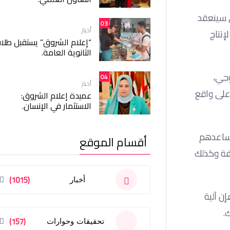
ي سينعقد
03
أخبار
إنتاج
“إعلام الشروق” يستقبل طلا
الثانوية العامة.
وجي،
04
أخبار
 على واقع
عميدة إعلام الشروق:
الاستثمار في الإنسان.
مة المناخ تساعدهم
أقسام الموقع
فة وكذلك
(1015)
أخبار
ن آلية
.
(157)
تحقيقات وحوارات