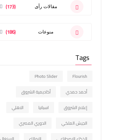
(173)
مقالات رأى
(186)
منوعات
Tags
Photo Slider
Flourish
أحمد حمدي
أكاديمية الشروق
إعلام الشروق
اسبانيا
الاهلي
الجيش الملكي
الدوري المصري
الذكاء الاصطناعي
الزمالك
السنغال