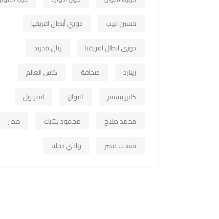
حسين لبيب
دوري أبطال افريقيا
دوري ابطال افريقيا
ريال مدريد
رينارد
صحافة
كاس العالم
كايزر تشيفز
لابوان
ليفربول
محمد صلاح
محمود بنتايك
مصر
منتخب مصر
وادي دجلة