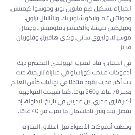
المباراة بتشكيل ضم مانويل نوير، وجوشوا كيميتش،
وجوناثان تاه، ونيكو شلوتربيك، وناثانيال براون،
وفيليكس نميشا، وألكسندر بافلوفيتش، وجمال
موسيالا، وليروي ساني، وكاي هافيرتز، وفلوريان
فيرتز.
في المقابل، قاد المدرب الهولندي المخضرم ديك
أدفوكات منتخب كوراساو في مباراة تاريخية، حيث
بات أكبر مدرب يقود منتخبًا في نهائيات كأس العالم
بعمر 78 عامًا و260 يومًا، كما شهدت المواجهة
أكبر فارق عمري بين مدربين في تاريخ البطولة، إذ
يفصل بينه وبين ناجلسمان ما يقرب من 40 عامًا.
وخطف أدفوكات الأضواء قبل انطلاق المباراة،