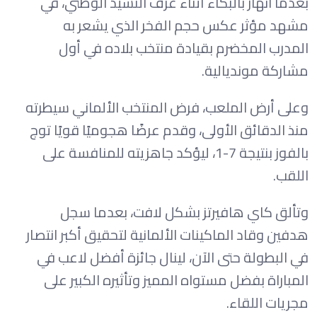
بعدما انهار بالبكاء أثناء عزف النشيد الوطني، في
مشهد مؤثر عكس حجم الفخر الذي يشعر به
المدرب المخضرم بقيادة منتخب بلاده في أول
مشاركة مونديالية.
وعلى أرض الملعب، فرض المنتخب الألماني سيطرته
منذ الدقائق الأولى، وقدم عرضًا هجوميًا قويًا توج
بالفوز بنتيجة 7-1، ليؤكد جاهزيته للمنافسة على
اللقب.
وتألق كاي هافيرتز بشكل لافت، بعدما سجل
هدفين وقاد الماكينات الألمانية لتحقيق أكبر انتصار
في البطولة حتى الآن، لينال جائزة أفضل لاعب في
المباراة بفضل مستواه المميز وتأثيره الكبير على
مجريات اللقاء.