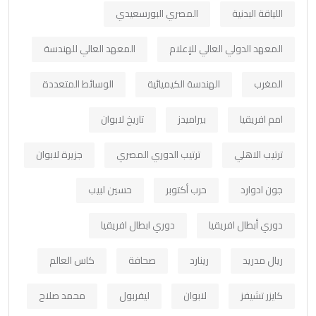
اللياقة البدنية
المصري البورسعيدي
المعهد الدولي العالي للإعلام
المعهد العالي للهندسة
المغرب
الهندسة الكيميائية
الوسائط المتعددة
امم افريقيا
بيراميدز
تاريخ لابوان
ترتيب الاهلي
ترتيب الدوري المصري
جزيرة لابوان
جون ادوارد
حرب أكتوبر
حسين لبيب
دوري أبطال افريقيا
دوري ابطال افريقيا
ريال مدريد
رينارد
صحافة
كاس العالم
كايزر تشيفز
لابوان
ليفربول
محمد صلاح