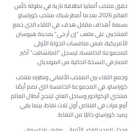
حقق منتخب ألمانيا انطلاقة نارية في بطولة كأس
العالم 2026، بعدما أمطر شباك منتخب كوراساو
بسبعة أهداف مقابل هدف، في اللقاء الذي جمع
المنتخبين على ملعب “إن آر جي” بمدينة هيوستن
الأمريكية، ضمن منافسات الجولة الأولى
للمجموعة الخامسة، ليسجل “المانشافت” أكبر
انتصار في النسخة الحالية من المونديال.
وجمع اللقاء بين المنتخب الألماني ونظيره منتخب
كوراساو، في المجموعة الخامسة التي تضم أيضًا
منتخبي الإكوادور وساحل العاج، لينجح أبطال العالم
أربع مرات في اقتناص أول ثلاث نقاط، بينما بقي
رصيد كوراساو خاليًا من النقاط.
ودخل المدير الفني الألماني يوليان ناجلسمان