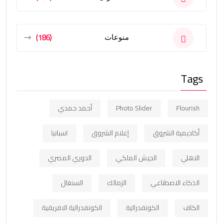
(186)
منوعات
Tags
Flourish
Photo Slider
أحمد حمدي
أكاديمية الشروق
إعلام الشروق
اسبانيا
الاهلي
الجيش الملكي
الدوري المصري
الذكاء الاصطناعي
الزمالك
السنغال
الكاف
الكونفدرالية
الكونفدرالية الافريقية