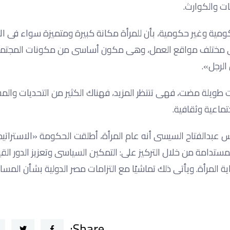
ات والكوارث.
ومية وغير حكومية، بأن للمرأة مكانة كبيرة ومتميزة سواء فى ال
لة فى مختلف مواقع العمل، وهى مكون أساسى من مكونات المجت
الرجل».
ات طويلة مضت، فهى تنتظر المزيد، فهناك الكثير من التحديات وال
تماعية وثقافية.
 الذى أعلن فيه الرئيس عبدالفتاح السيسى أنه عام المرأة، أطلقت الحكومة «الاسترا
تراتيجية التنمية المستدامة من خلال التركيز على: التمكين السياسى وتعزيز الدور ال
اية المرأة. ويأتى ذلك تماشيًا مع التزامات مصر الدولية بشأن المسا
Share: