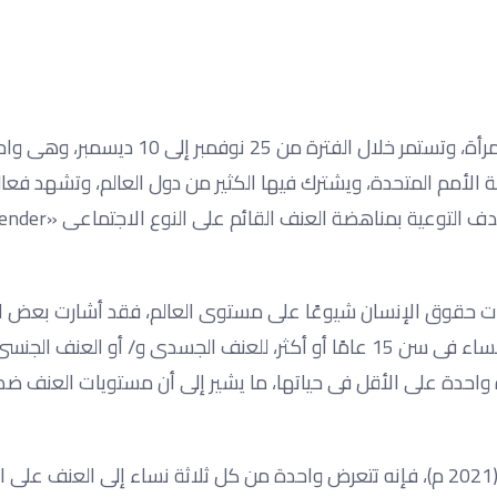
بعد أيام قليلة تنطلق حملة الـ «16» يومًا لمناهضة العنف ضد المرأة، وتستمر خلال الفترة من 5
ة الأمم المتحدة، ويشترك فيها الكثير من دول العالم، وتشهد فعال
ات حقوق الإنسان شيوعًا على مستوى العالم، فقد أشارت بعض ال
عام 2021 م، إلى تعرض ما يقرب من امرأة واحدة من كل ثلاثة نساء فى سن 15 عامًا أو أكثر، للعنف الجسدى و/ أو 
 واحدة على الأقل فى حياتها، ما يشير إلى أن مستويات العنف ضد 
وحسب تقرير نشرته «هيئة الأمم المتحدة للمرأة» على موقعها (2021 م)، فإنه تتعرض واحدة من كل ثلاثة نساء إلى ال