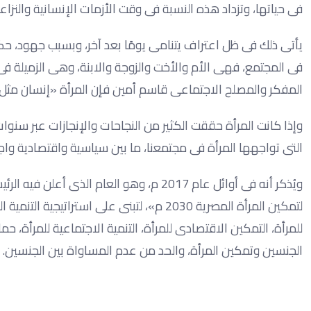
فى حياتها، وتزداد هذه النسبة فى وقت الأزمات الإنسانية والنزاع
يأتى ذلك فى ظل اعتراف يتنامى يومًا بعد آخر، وبسبب جهود، حك
فى المجتمع، فهى الأم والأخت والزوجة والابنة، وهى الزمي
المفكر والمصلح الاجتماعى قاسم أمين فإن المرأة «إنسان مثل 
وإذا كانت المرأة حققت الكثير من النجاحات والإنجازات عبر سنو
التى تواجهها المرأة فى مجتمعنا، ما بين سياسية واقتصادية واج
ويُذكر أنه فى أوائل عام 2017 م، وهو العام
لتمكين المرأة المصرية 2030 م»، لتبنى على اس
للمرأة، التمكين الاقتصادى للمرأة، التنمية الاجتماعية للمرأة، حم
الجنسين وتمكين المرأة، والحد من عدم المساواة بين الجنسين.