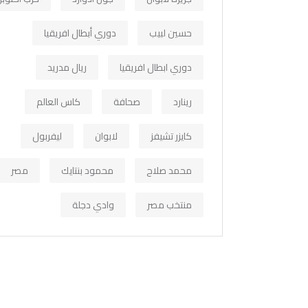
حسين لبيب
دوري أبطال افريقيا
دوري ابطال افريقيا
ريال مدريد
رينارد
صحافة
كاس العالم
كايزر تشيفز
لابوان
ليفربول
محمد صلاح
محمود بنتايك
مصر
منتخب مصر
وادي دجلة