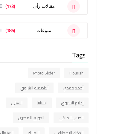
(173)
مقالات رأى
(186)
منوعات
Tags
Photo Slider
Flourish
أحمد حمدي
أكاديمية الشروق
إعلام الشروق
اسبانيا
الاهلي
الجيش الملكي
الدوري المصري
الذكاء الاصطناعي
الزمالك
السنغال