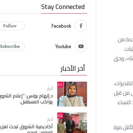
Stay Connected
Follow
Facebook
2 نوفمبر إلى 10 ديسمبر، وهى واحدة من
Subscribe
Youtube
يات
متنوعة مثل تنظيم الندوات وورش العمل وإعلان المسابقات، بهدف التوعية بمناهضة العنف القائم على النوع الاجتماعى «Gender»، وحق
أخر الأخبار
تقديرات،
01
أخبار
العنف الجنسى من قبل
د.إلهام يونس: “إعلام الشرو
يواكب المستقبل.
النساء
02
أخبار
أكاديمية الشروق تبحث تعزيز
عنف على الأقل مرة
التعاون العلمي.