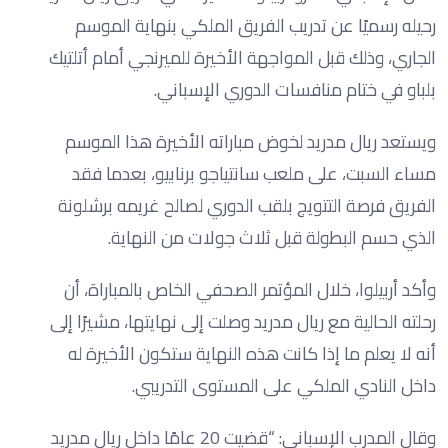
رحيله رسميًا عن تدريب الفريق الملكي بنهاية الموسم
الجاري، وذلك قبل المواجهة الأخيرة للميرنجي أمام أتلتيك
بلباو في ختام منافسات الدوري الإسباني.
ويستعد ريال مدريد لخوض مباراته الأخيرة هذا الموسم
مساء السبت، على ملعب سانتياجو برنابيو، بعدما فقد
الفريق فرصة التتويج بلقب الدوري لصالح غريمه برشلونة
الذي حسم البطولة قبل ثلاث جولات من النهاية.
وأكد أربيلوا، خلال المؤتمر الصحفي الخاص بالمباراة، أن
رحلته الحالية مع ريال مدريد وصلت إلى نهايتها، مشيرًا إلى
أنه لا يعلم ما إذا كانت هذه النهاية ستكون الأخيرة له
داخل النادي الملكي على المستوى التدريبي.
وقال المدرب الإسباني: “قضيت 20 عامًا داخل ريال مدريد