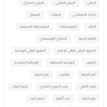
الاهلي
الجيش الملكي
الدوري المصري
الذكاء الاصطناعي
الزمالك
السنغال
الكاف
الكونفدرالية
الكونفدرالية الافريقية
اللياقة البدنية
المصري البورسعيدي
المعهد الدولي العالي للإعلام
المعهد العالي للهندسة
المغرب
الهندسة الكيميائية
الوسائط المتعددة
امم افريقيا
بيراميدز
تاريخ لابوان
ترتيب الاهلي
ترتيب الدوري المصري
جزيرة لابوان
جون ادوارد
حرب أكتوبر
حسين لبيب