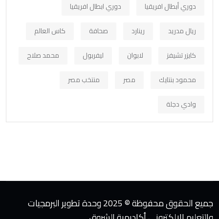
دوري أبطال افريقيا
دوري ابطال افريقيا
ريال مدريد
رينارد
صحافة
كاس العالم
كايزر تشيفز
لابوان
ليفربول
محمد صلاح
محمود بنتايك
مصر
منتخب مصر
وادي دجلة
جميع الحقوق محفوظة © 2025 وحدة تطوير البرمجيات
والتعليم الإلكتروني أكاديمية الشروق