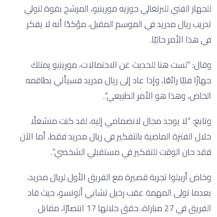
للجهاز الفني للبرتغالي جوزيه مورينيو، المرشح بقوة لتولي
تدريب ريال مدريد في الموسم المقبل، مؤكدًا أنه لا يفكر
في هذا الأمر حاليًا.
وقال: “لست هنا للحديث عن الاحتمالات، مورينيو يمتلك
جهازًا فنيًا رائعًا، وإذا عاد إلى ريال مدريد فسيأتي بطاقمه
الخاص، وهذا هو الأمر الطبيعي”.
وتابع: “لا يوجد مجال لانضمامي إليه، لقد كنت منشغلًا
خلال الفترة الماضية بالتفكير في ريال مدريد فقط، أما الآن
فقد حان الوقت للتفكير في مستقبلي الشخصي”.
وخاض أربيلوا تجربة قصيرة مع الفريق الأول لريال مدريد،
بعدما تولى المهمة عقب رحيل تشابي ألونسو، حيث قاد
الفريق في 27 مباراة، حقق خلالها 17 انتصارًا، مقابل