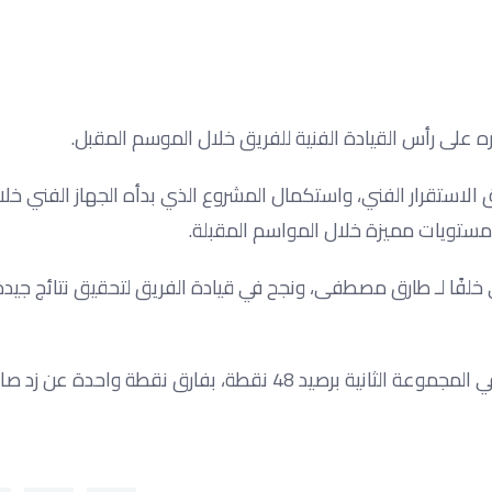
ه على رأس القيادة الفنية للفريق خلال الموسم المقبل.
 الاستقرار الفني، واستكمال المشروع الذي بدأه الجهاز الفني خلا
مستويات مميزة خلال المواسم المقبلة.
لفًا لـ طارق مصطفى، ونجح في قيادة الفريق لتحقيق نتائج جيدة
وأنهى البنك الأهلي مشواره في الدوري المصري بالمركز الثالث في المجموعة الثانية برصيد 48 نقطة، بفارق ن