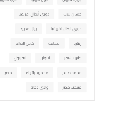
حسين لبيب
دوري أبطال افريقيا
دوري ابطال افريقيا
ريال مدريد
رينارد
صحافة
كاس العالم
كايزر تشيفز
لابوان
ليفربول
محمد صلاح
محمود بنتايك
مصر
منتخب مصر
وادي دجلة