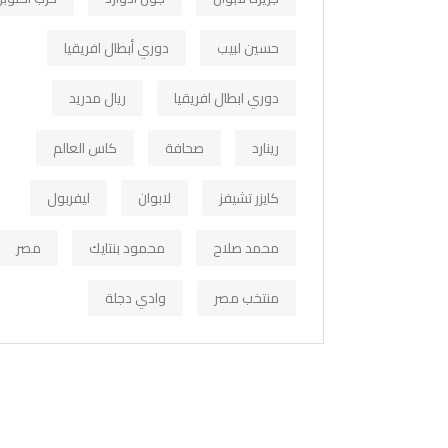
حسين لبيب
دوري أبطال افريقيا
دوري ابطال افريقيا
ريال مدريد
رينارد
صحافة
كاس العالم
كايزر تشيفز
لابوان
ليفربول
محمد صلاح
محمود بنتايك
مصر
منتخب مصر
وادي دجلة