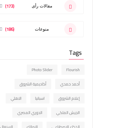
(173)
مقالات رأى
(186)
منوعات
Tags
Photo Slider
Flourish
أحمد حمدي
أكاديمية الشروق
إعلام الشروق
اسبانيا
الاهلي
الجيش الملكي
الدوري المصري
الذكاء الاصطناعي
الزمالك
السنغال