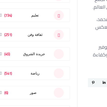
لعالم.
(734)
تعليم
حمد،
 يعكس
(251)
ثقافة وفن
 توفير
وكفاءة
(45)
جريدة الشروق
(541)
رياضة
(6)
صور