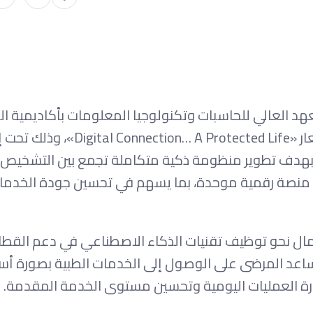
د العالي للحاسبات وتكنولوجيا المعلومات بأكاديمية ا
تنفيذ مشروع تخرج مبتكر يحمل اسم «LifeLink»، تحت شعار «n… A Protected Life
بهدف تطوير منظومة ذكية متكاملة تجمع بين التشخيص 
 منصة رقمية موحدة، بما يسهم في تحسين جودة الخدما
مال نحو توظيف تقنيات الذكاء الاصطناعي في دعم القطا
مية مبتكرة تساعد المرضى على الوصول إلى الخدمات الطبية بصورة أس
رة العمليات اليومية وتحسين مستوى الخدمة المقدمة.