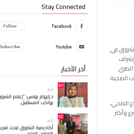
Stay Connected
Follow
Facebook
Subscribe
Youtube
لشروق في
Digital Connectio»، وذلك تحت إشراف
أخر الأخبار
الطبي
ت الصحية
01
أخبار
د.إلهام يونس: “إعلام الشرو
ع الصحي،
يواكب المستقبل.
رع وأكثر
02
أخبار
أكاديمية الشروق تبحث تعزيز
التعاون العلمي.