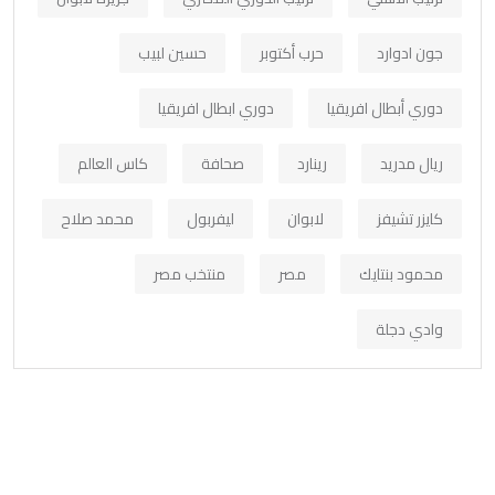
جون ادوارد
حرب أكتوبر
حسين لبيب
دوري أبطال افريقيا
دوري ابطال افريقيا
ريال مدريد
رينارد
صحافة
كاس العالم
كايزر تشيفز
لابوان
ليفربول
محمد صلاح
محمود بنتايك
مصر
منتخب مصر
وادي دجلة