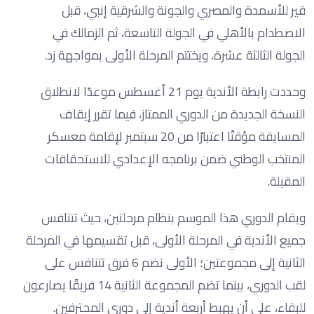
قير للأسمدة والمصري والجونة والشرقية إنبي، قبل
الاصطدام بالأهلي في الجولة التاسعة، ثم الزمالك في
الجولة الثالثة عشرة، ويختتم المرحلة الأولى بمواجهة زد.
وحددت رابطة الأندية يوم 21 أغسطس موعدًا لانطلاق
النسخة الجديدة من الدوري الممتاز، فيما تقرر إيقاف
المسابقة مؤقتًا اعتبارًا من 20 سبتمبر لإقامة معسكر
المنتخب الوطني ضمن برنامجه الإعدادي للاستحقاقات
المقبلة.
ويقام الدوري هذا الموسم بنظام مرحلتين، حيث تتنافس
جميع الأندية في المرحلة الأولى، قبل تقسيمها في المرحلة
الثانية إلى مجموعتين؛ الأولى تضم 6 فرق تتنافس على
لقب الدوري، بينما تضم المجموعة الثانية 14 فريقًا يصارعون
للبقاء، على أن يهبط أربعة أندية إلى دوري المحترفين.