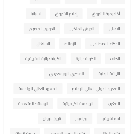
أكاديمية الشروق
إعلام الشروق
اسبانيا
الاهلي
الجيش الملكي
الدوري المصري
الذكاء الاصطناعي
الزمالك
السنغال
الكاف
الكونفدرالية
الكونفدرالية الافريقية
اللياقة البدنية
المصري البورسعيدي
المعهد الدولي العالي للإعلام
المعهد العالي للهندسة
المغرب
الهندسة الكيميائية
الوسائط المتعددة
امم افريقيا
بيراميدز
تاريخ لابوان
ترتيب الاهلي
ترتيب الدوري المصري
جزيرة لابوان