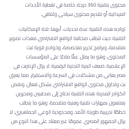
محتوى بتقنية 360 درجة، خاصة في تغطية الأحداث
الميدانية أو تقديم محتوى سياحي وثقافي.
تواجه هذه التقنية عدة تحديات، أبرزها: قلة الإمكانيات
التقنية: حيث تتطلب صحافة الواقع الافتراضي معدات تصوير
متقدمة، وبرامج تحرير متخصصة، وخوادم قوية لبث
المحتوى، وهو ما يمثل عبئًا ماديًا على المؤسسات
الإعلامية. ضعف البنية التحتية الرقمية: لا يزال الإنترنت في
مصر يعاني من مشكلات في السرعة والاستقرار، مما يعيق
بث وتداول محتوى الواقع الافتراضي بشكل فعال. ونقص
الكوادر المدربة: هذه التقنية تحتاج إلى صحفيين ومحررين
يتمتعون بمهارات تقنية وفنية متقدمة، وهو ما يتطلب
خططًا تدريبية طويلة الأمد. ومحدودية الوعي الجماهيري: لا
يزال الجمهور المصري عمومًا غير معتاد على هذا النوع من