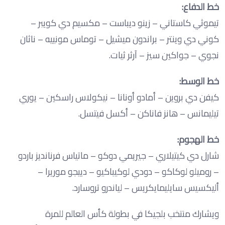
خط الدفاع:
تيموثي كاستاني – زينو ديباست – مكسيم دي كويبر –
كوني دي وينتر – براندون ميشيل – توماس مونييه – ناثان
نجوي – جواكين سيز – آرثر ثيات.
خط الوسط:
كيفن دي بروين – أمادو أونانا – نيكولاس راسكين – يوري
تيليمانس – هانز فاناكن – أكسل فيتسل.
خط الهجوم:
شارل دي كيتيلاري – جيريمي دوكو – ماتياس فرنانديز باردو
– روميلو لوكاكو – دودي لوكيباكيو – دييجو موريرا –
أليكسيس سايليمايكريس – لياندرو تروسارد.
ويشارك منتخب بلجيكا في بطولة كأس العالم للمرة