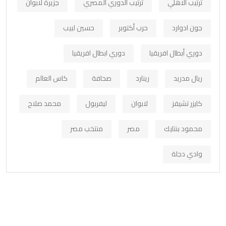
ترتيب الاهلي
ترتيب الدوري المصري
جزيرة لابوان
جون ادوارد
حرب أكتوبر
حسين لبيب
دوري أبطال افريقيا
دوري ابطال افريقيا
ريال مدريد
رينارد
صحافة
كاس العالم
كايزر تشيفز
لابوان
ليفربول
محمد صلاح
محمود بنتايك
مصر
منتخب مصر
وادي دجلة