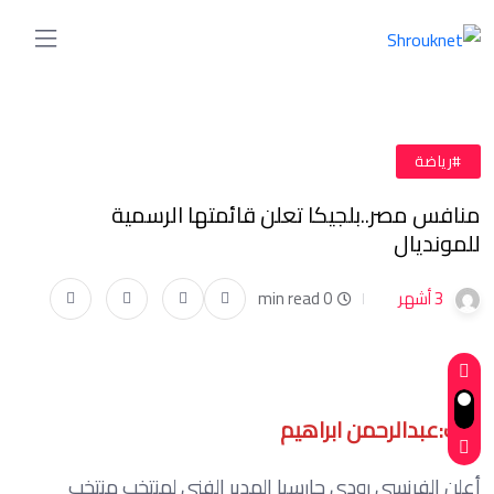
#رياضة
منافس مصر..بلجيكا تعلن قائمتها الرسمية
للمونديال
3 أشهر
0 min read
كتب:عبدالرحمن ابراهيم
أعلن الفرنسي رودي جارسيا المدير الفني لمنتخب منتخب