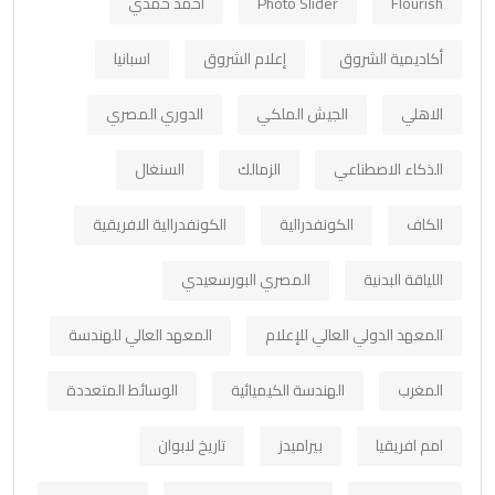
Flourish
Photo Slider
أحمد حمدي
أكاديمية الشروق
إعلام الشروق
اسبانيا
الاهلي
الجيش الملكي
الدوري المصري
الذكاء الاصطناعي
الزمالك
السنغال
الكاف
الكونفدرالية
الكونفدرالية الافريقية
اللياقة البدنية
المصري البورسعيدي
المعهد الدولي العالي للإعلام
المعهد العالي للهندسة
المغرب
الهندسة الكيميائية
الوسائط المتعددة
امم افريقيا
بيراميدز
تاريخ لابوان