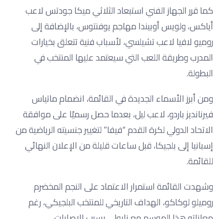
كما قرر الجهاز الفني استبعاد الثلاثي ميكا جودتس لاعب
أياكس، ولويس أوبيندا مهاجم يوفنتوس، بالإضافة إلى
روميو لافيا لاعب تشيلسي، لأسباب فنية تتعلق بخيارات
المدرب وطريقة اللعب التي سيعتمد عليها المنتخب في
البطولة.
ومن أبرز الأسماء الجديدة في القائمة، انضمام ماتياس
فيرنانديز باردو، لاعب ليل، بعدما حصل رسميًا على موافقة
الاتحاد الدولي لكرة القدم “فيفا” لتغيير جنسيته الرياضية من
إسبانيا إلى بلجيكا، قبل ساعات قليلة من الإعلان النهائي
للقائمة.
وشهدت القائمة استمرار الاعتماد على النجم المخضرم
روميلو لوكاكو، الهداف التاريخي للمنتخب البلجيكي، رغم
معاناته هذا الموسم مع نابولي بسبب الإصابات