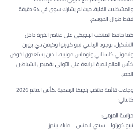
والمشكلات الفنية، حيث لم يشارك سوى في 64 دقيقة
فقط طوال الموسم.
كما حافظ المنتخب البلجيكي على عناصر الخبرة داخل
التشكيل، بوجود الرباعي تيبو كورتوا وكيفن دي بروين
وتيموثي كاستاني وتوماس مونييه، الذين يستعدون لخوض
كأس العالم للمرة الرابعة على التوالي بقميص الشياطين
الحمر.
وجاءت قائمة منتخب بلجيكا الرسمية لكأس العالم 2026
كالتالي:
حراسة المرمى:
تيبو كورتوا – سيني لامنس – مايك بيندرز.