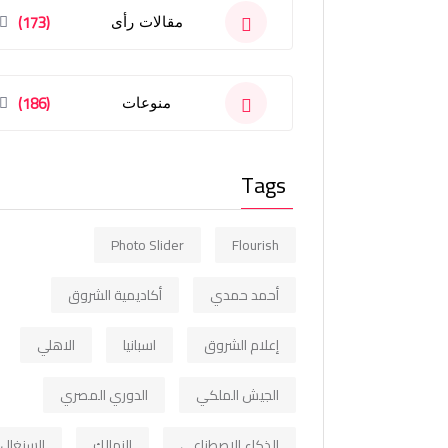
(173)
مقالات رأى
(186)
منوعات
Tags
Photo Slider
Flourish
أحمد حمدي
أكاديمية الشروق
إعلام الشروق
اسبانيا
الاهلي
الجيش الملكي
الدوري المصري
الذكاء الاصطناعي
الزمالك
السنغال