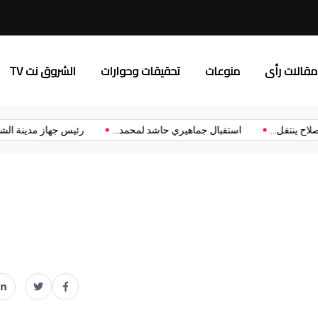
د.إلهام يونس: “إعلام الشروق”
مقالات رأى
منوعات
تحقيقات وحوارات
الشروق نت TV
حمد صلاح ينتقل...
استقبال جماهيري حاشد لمحمد...
رئيس جهاز مدينة