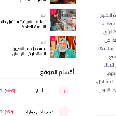
03
 التعليم
أخبار
“إعلام الشروق” يستقبل طلا
جامعات،
الثانوية العامة.
 الرأي
ته، من
04
أخبار
 تُساعدها
عميدة إعلام الشروق:
الاستثمار في الإنسان.
تمع
بنائنا
أقسام الموقع
تهم،
ل المشاكل،
ء بالفرص
(1015)
أخبار
(157)
تحقيقات وحوارات