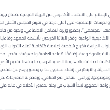
 للإعلام على الاعتماد الأكاديمي من الهيئة القومية لضمان جودة
والدرسات الإعلامية) على أعلى درجة في تقييم المجلس الأعلى لل
نف المجتمعي”، بحضور وزيرة التضامن الاجتماعي، ونخبة من قادة
الأكاديمية الواعية، وفخر لأبنائنا الخريجين بأنشطة المعهد وفاعليا
وات الدراسة بتخريج شخصية إعلامية مُتكاملة تملك الأدوات التي
سانية والموضوعية، إضافةً للقواعد العلمية والمعرفية؛ ليقدم للمج
كلمة الصادقة والمعلومة الصحيحة، وهو ما يدفعنا لتقديم النُصح لأ
 الحديثة، والابتكار في إنشاء محتوى جذاب ومميز ويعبر عن شخصيا
ًا وموضوعيًا، ويراعي التفاعل مع المتلقي، ويقدم له المقترحات لح
قة الجمهور، ليبدأ الشباب في رحلة تحقيق الأحلام في عالم ملي