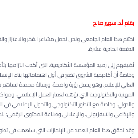
بقلم أ.د. سهير صالح
نختتم هذا العام الجامعي ونحن نحمل مشاعر الفخر والاعتزاز وا
الدفعة الحادية عشرة.
نُضيفهم إلى رصيد المؤسسة الأكاديمية، التي أكدت التزامها بت
وخاصةً أن أكاديمية الشروق تضع في أول اهتماماتها بناء الإنسا
العالي للإعلام، وهو يحمل رؤيةً واضحةً، ورسالةً محددةً تساهم ف
المهنية والتكنولوجية التي تؤهله لغمار العمل الإعلامي، ومو
والدولي، وخاصةً مع التطور التكنولوجي والتحول الإعلامي في ا
والإذاعي والتليفزيوني، والإعلاني وصناعة المحتوى الرقمي؛ لل
وقد تحقق هذا العام العديد من الإنجازات التي ساهمت في تطو