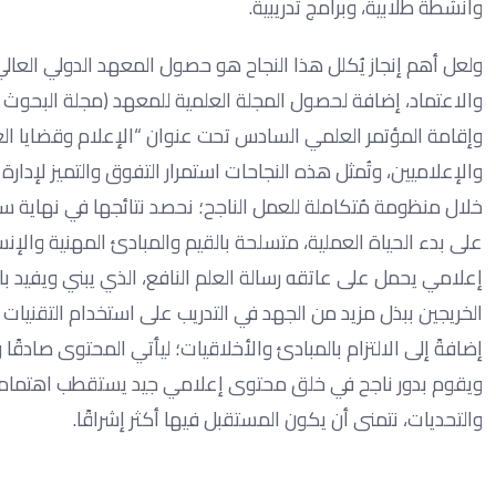
وأنشطة طلابية، وبرامج تدريبية.
ولعل أهم إنجاز يُكلل هذا النجاح هو حصول المعهد الدولي العالي
والاعتماد، إضافة لحصول المجلة العلمية للمعهد (مجلة البحوث 
وإقامة المؤتمر العلمي السادس تحت عنوان “الإعلام وقضايا الع
والإعلاميين، وتُمثل هذه النجاحات استمرار التفوق والتميز لإدارة 
خلال منظومة مُتكاملة للعمل الناجح؛ نحصد نتائجها في نهاية سن
على بدء الحياة العملية، متسلحة بالقيم والمبادئ المهنية والإن
إعلامي يحمل على عاتقه رسالة العلم النافع، الذي يبني ويفيد بال
الخريجين ببذل مزيد من الجهد في التدريب على استخدام التقنيات
إضافةً إلى الالتزام بالمبادئ والأخلاقيات؛ ليأتي المحتوى صادق
ويقوم بدور ناجح في خلق محتوى إعلامي جيد يستقطب اهتمام وث
والتحديات، نتمنى أن يكون المستقبل فيها أكثر إشراقًا.