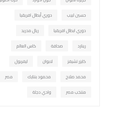
حسين لبيب
دوري أبطال افريقيا
دوري ابطال افريقيا
ريال مدريد
رينارد
صحافة
كاس العالم
كايزر تشيفز
لابوان
ليفربول
محمد صلاح
محمود بنتايك
مصر
منتخب مصر
وادي دجلة