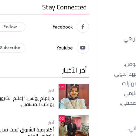
Stay Connected
Follow
Facebook
، وهي
Subscribe
Youtube
لوطن،
أخر الأخبار
هد الدولي
مهارات
01
أخبار
قليمي
د.إلهام يونس: “إعلام الشرو
الصحفي،
يواكب المستقبل.
02
أخبار
ني،
أكاديمية الشروق تبحث تعزيز
التعاون العلمي.