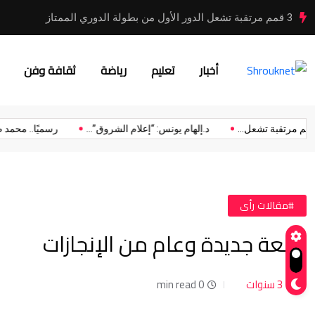
3 قمم مرتقبة تشعل الدور الأول من بطولة الدوري الممتاز
أخبار
تعليم
رياضة
ثقافة وفن
3 قمم مرتقبة تشعل...
د.إلهام يونس: “إعلام الشروق”...
رسميًا.. م
#مقالات رأى
دفعة جديدة وعام من الإنجازات
3 سنوات
0 min read