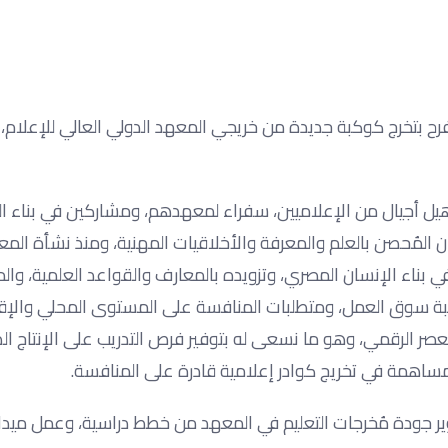
لفرح بتخرج كوكبة جديدة من خريجي المعهد الدولي العالي للإعلام
أهيل أجيال من الإعلاميين، سفراء لمعهدهم، ومشاركين في بناء ا
ن المُحصن بالعلم والمعرفة والأخلاقيات المهنية، ومنذ نشأة المع
ي بناء الإنسان المصري، وتزويده بالمعارف والقواعد العلمية، وال
اكبة سوق العمل، ومتطلبات المنافسة على المستوى المحلي والإ
لعصر الرقمي، وهو ما نسعى له بتوفير فرص التدريب على الإنتاج 
مساهمة في تخريج كوادر إعلامية قادرة على المنافسة.
ير جودة مُخرجات التعليم في المعهد من خطط دراسية، وعمل ميدا