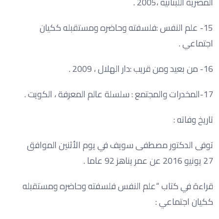
المصرية اللبنانية ،2005 .
15- علم النفس :فلسفته وحاضره ومستقبله ككيان
اجتماعي .
16- من بعيد ومن قريب :دار الهلال ، 2009 .
17-المخدرات والمجتمع : سلسلة عالم المعرفة ، الكويت .
تاريخ وفاته :
توفى الدكتور مصطفى سويف في يوم الأثنين الموافق
27 يونيو 2016 عن عمر يناهز 92 عاما .
قراءة في كتاب “علم النفس فلسفته وحاضره ومستقبله
ككيان اجتماعي :