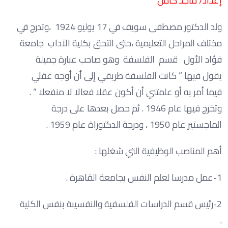
إعداد/ ماجد كامل
ولد الدكتور مصطفى سويف في 17 يوليو 1924 ،وتدرج في
مختلف المراحل التعليمية ،حتى التحق بكلية الآداب جامعة
فؤاد الأول قسم الفلسفة وهو صاحب عبارة جميلة
يقول فيها ” كانت الفلسفة طريقي إلى أن أوجه عقلي
فيما أمر به أو علمتني أن أكون عقلا فعالا لا منفعلا ” .
وتخرج فيها عام 1946 . ثم حصل بعدها على درجة
الماجستير عام 1950 ، ودرجة الدكتوراة عام 1959 .
أهم المناصب الوظيفية التي شغلها :
1-عمل مدرسا لعلم النفس بجامعة القاهرة .
2-رئيس قسم الدراسات الفلسفية والنفسيىة بنفس الكلية
.