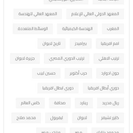
المعهد الدولي العالي للإعلام
المعهد العالي للهندسة
المغرب
الهندسة الكيميائية
الوسائط المتعددة
امم افريقيا
بيراميدز
تاريخ لابوان
ترتيب الاهلي
ترتيب الدوري المصري
جزيرة لابوان
جون ادوارد
حرب أكتوبر
حسين لبيب
دوري أبطال افريقيا
دوري ابطال افريقيا
ريال مدريد
رينارد
صحافة
كاس العالم
كايزر تشيفز
لابوان
ليفربول
محمد صلاح
محمود بنتايك
مصر
منتخب مصر