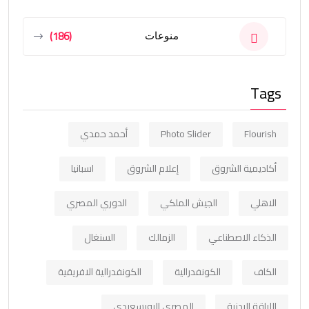
(186)
منوعات
Tags
Flourish
Photo Slider
أحمد حمدي
أكاديمية الشروق
إعلام الشروق
اسبانيا
الاهلي
الجيش الملكي
الدوري المصري
الذكاء الاصطناعي
الزمالك
السنغال
الكاف
الكونفدرالية
الكونفدرالية الافريقية
اللياقة البدنية
المصري البورسعيدي