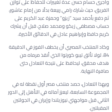
وأجرى حسام حسن عدة تغييرات للحفاظ على توازن
الفريق، حيث شارك رامي ربيعة بدلًا من إمام عاشور،
ثم دفع بأحمد سيد “زيزو” وحمزة عبد الكريم على
حساب مصطفى زيكو ومحمد صلاح، قبل أن يشرك
كريم حافظ وإبراهيم عادل في الدقائق الأخيرة.
وكاد المنتخب المصري أن يخطف الفوز في الدقيقة
84، لولا تألق تيبو كورتوا الذي أنقذ مرماه من
هدف محقق، ليحافظ على نتيجة التعادل حتى
صافرة النهاية.
وبهذا التعادل، حصد منتخب مصر أول نقطة له في
المجموعة السابعة، ليعزز آماله في التأهل إلى الدور
الثاني قبل مواجهتي نيوزيلندا وإيران في الجولتين
المقبلتين.