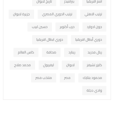
امم افريقيا
بيراميدز
تاريخ لابوان
ترتيب الاهلي
ترتيب الدوري المصري
جزيرة لابوان
جون ادوارد
حرب أكتوبر
حسين لبيب
دوري أبطال افريقيا
دوري ابطال افريقيا
ريال مدريد
رينارد
صحافة
كاس العالم
كايزر تشيفز
لابوان
ليفربول
محمد صلاح
محمود بنتايك
مصر
منتخب مصر
وادي دجلة