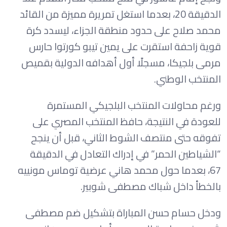
الدقيقة 20، بعدما استغل تمريرة مميزة من القائد
محمد صلاح على حدود منطقة الجزاء، ليسدد كرة
قوية زاحفة استقرت على يمين تيبو كورتوا حارس
مرمى بلجيكا، مسجلًا أول أهدافه الدولية بقميص
المنتخب الوطني.
ورغم محاولات المنتخب البلجيكي المستمرة
للعودة في النتيجة، حافظ المنتخب المصري على
تفوقه حتى منتصف الشوط الثاني، قبل أن ينجح
“الشياطين الحمر” في إدراك التعادل في الدقيقة
67، بعدما حول محمد هاني عرضية توماس مونييه
بالخطأ داخل شباك مصطفى شوبير.
ودخل حسام حسن المباراة بتشكيل ضم مصطفى