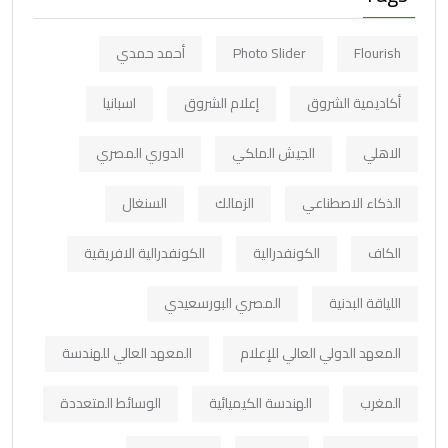
Flourish
Photo Slider
أحمد حمدي
أكاديمية الشروق
إعلام الشروق
اسبانيا
الاهلي
الجيش الملكي
الدوري المصري
الذكاء الاصطناعي
الزمالك
السنغال
الكاف
الكونفدرالية
الكونفدرالية الافريقية
اللياقة البدنية
المصري البورسعيدي
المعهد الدولي العالي للإعلام
المعهد العالي للهندسة
المغرب
الهندسة الكيميائية
الوسائط المتعددة