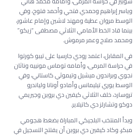
شوبير في حراسة المرمى، وأمامه محمد هاني
وياسر إبراهيم وحمدي فتحي وأحمد فتوح، وفي
الوسط مروان عطية ومهند لاشين وإمام عاشور،
بينما قاد الخط الأمامي الثلاثي مصطفى “زيكو”
ومحمد صلاح وعمر مرموش.
في المقابل، اعتمد رودي جارسيا على تيبو كورتوا
في حراسة المرمى، وأمامه توماس مونييه وناثان
نجوي وبراندون ميشيل وتيموثي كاستاني، وفي
الوسط يوري تيليمانس وأمادو أونانا ولياندرو
تروسارد، خلف الثلاثي كيفين دي بروين وجيريمي
دوكو وتشارلز دي كاتيلاير.
وبدأ المنتخب البلجيكي المباراة بضغط هجومي
مبكر، وكاد كيفين دي بروين أن يفتتح التسجيل في