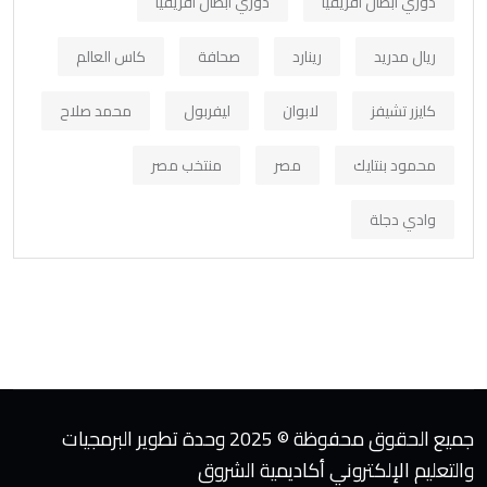
دوري أبطال افريقيا
دوري ابطال افريقيا
ريال مدريد
رينارد
صحافة
كاس العالم
كايزر تشيفز
لابوان
ليفربول
محمد صلاح
محمود بنتايك
مصر
منتخب مصر
وادي دجلة
جميع الحقوق محفوظة © 2025 وحدة تطوير البرمجيات
والتعليم الإلكتروني أكاديمية الشروق