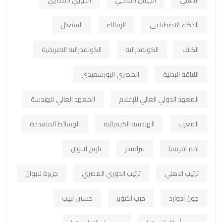
الذكاء الاصطناعي
الزمالك
السنغال
الكاف
الكونفدرالية
الكونفدرالية الافريقية
اللياقة البدنية
المصري البورسعيدي
المعهد الدولي العالي للإعلام
المعهد العالي للهندسة
المغرب
الهندسة الكيميائية
الوسائط المتعددة
امم افريقيا
بيراميدز
تاريخ لابوان
ترتيب الاهلي
ترتيب الدوري المصري
جزيرة لابوان
جون ادوارد
حرب أكتوبر
حسين لبيب