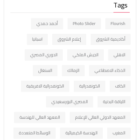
Tags
Flourish
Photo Slider
أحمد حمدي
أكاديمية الشروق
إعلام الشروق
اسبانيا
الاهلي
الجيش الملكي
الدوري المصري
الذكاء الاصطناعي
الزمالك
السنغال
الكاف
الكونفدرالية
الكونفدرالية الافريقية
اللياقة البدنية
المصري البورسعيدي
المعهد الدولي العالي للإعلام
المعهد العالي للهندسة
المغرب
الهندسة الكيميائية
الوسائط المتعددة