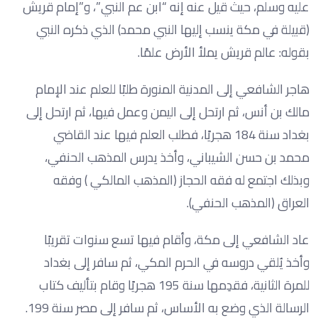
عليه وسلم، حيث قيل عنه إنه “ابن عم النبي”، و”إمام قريش
(قبيلة في مكة ينسب إليها النبي محمد) الذي ذكره النبي
بقوله: عالم قريش يملأ الأرض علمًا.
هاجر الشافعي إلى المدنية المنورة طلبًا للعلم عند الإمام
مالك بن أنس، ثم ارتحل إلى اليمن وعمل فيها، ثم ارتحل إلى
بغداد سنة 184 هجريًا، فطلب العلم فيها عند القاضي
محمد بن حسن الشيباني، وأخذ يدرس المذهب الحنفي،
وبذلك اجتمع له فقه الحجاز (المذهب المالكي ) وفقه
العراق (المذهب الحنفي).
عاد الشافعي إلى مكة، وأقام فيها تسع سنوات تقريبًا
وأخذ يُلقي دروسه في الحرم المكي، ثم سافر إلى بغداد
للمرة الثانية، فقدِمها سنة 195 هجريًا وقام بتأليف كتاب
الرسالة الذي وضع به الأساس، ثم سافر إلى مصر سنة 199.