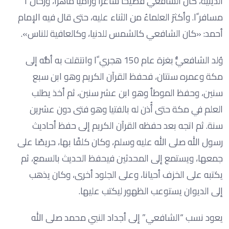
الدينية، كان الشافعي فصيحًا شاعرًا وراميًا ماهرًا، ورحّال ًا
مسافر ًا. وأكثرَ العلماءُ من الثناء عليه، حتى قال فيه الإمام
أحمد: «كان الشافعي كالشمس للدنيا، وكالعافية للناس».
وُلد الشافعيُّ بغزة عام 150 هجري ًا وانتقلت به أمُّه إلى
مكة وعمره سنتان، فحفظ القرآن الكريم وهو ابن سبع
سنين، وحفظ الموطأ وهو ابن عشر سنين، ثم أخذ يطلب
العلم في مكة حتى أُذن له بالفتيا وهو فتى دون عشرين
سنة. ثم اتجه بعد حفظه القرآن الكريم إلى حفظ أحاديث
رسول الله صلى الله عليه وسلم، وكان كلفًا بها، حريصًا على
جمعها، ويستمع إلى المحدثين فيحفظ الحديث بالسمع، ثم
يكتبه على الخزف أحيانا، وعلى الجلود أخرى، وكان يذهب
إلى الديوان يستوعب الظهور ليكتب عليها.
يعود نسب “الشافعي” إلى أجداد النبي محمد صلى الله