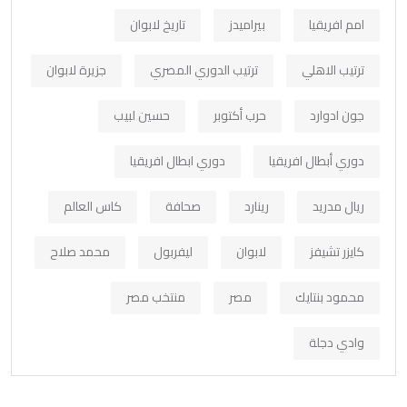
امم افريقيا
بيراميدز
تاريخ لابوان
ترتيب الاهلي
ترتيب الدوري المصري
جزيرة لابوان
جون ادوارد
حرب أكتوبر
حسين لبيب
دوري أبطال افريقيا
دوري ابطال افريقيا
ريال مدريد
رينارد
صحافة
كاس العالم
كايزر تشيفز
لابوان
ليفربول
محمد صلاح
محمود بنتايك
مصر
منتخب مصر
وادي دجلة