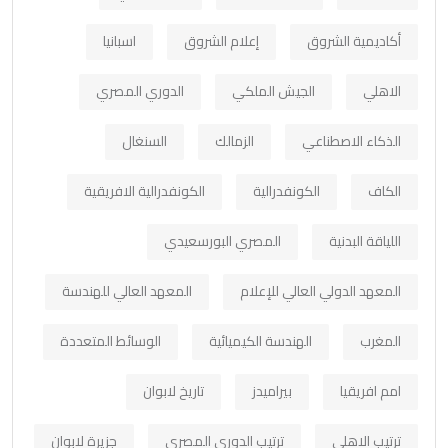
أكاديمية الشروق
إعلام الشروق
اسبانيا
الاهلي
الجيش الملكي
الدوري المصري
الذكاء الاصطناعي
الزمالك
السنغال
الكاف
الكونفدرالية
الكونفدرالية الافريقية
اللياقة البدنية
المصري البورسعيدي
المعهد الدولي العالي للإعلام
المعهد العالي للهندسة
المغرب
الهندسة الكيميائية
الوسائط المتعددة
امم افريقيا
بيراميدز
تاريخ لابوان
ترتيب الاهلي
ترتيب الدوري المصري
جزيرة لابوان