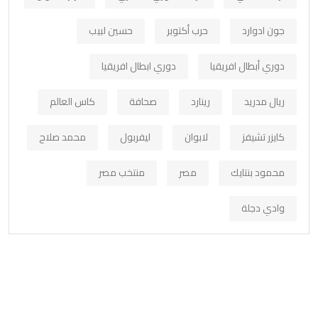
جون ادوارد
حرب أكتوبر
حسين لبيب
دوري أبطال افريقيا
دوري ابطال افريقيا
ريال مدريد
رينارد
صحافة
كاس العالم
كايزر تشيفز
لابوان
ليفربول
محمد صلاح
محمود بنتايك
مصر
منتخب مصر
وادي دجلة