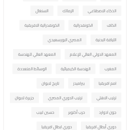
الذكاء الاصطناعي
الزمالك
السنغال
الكاف
الكونفدرالية
الكونفدرالية الافريقية
اللياقة البدنية
المصري البورسعيدي
المعهد الدولي العالي للإعلام
المعهد العالي للهندسة
المغرب
الهندسة الكيميائية
الوسائط المتعددة
امم افريقيا
بيراميدز
تاريخ لابوان
ترتيب الاهلي
ترتيب الدوري المصري
جزيرة لابوان
جون ادوارد
حرب أكتوبر
حسين لبيب
دوري أبطال افريقيا
دوري ابطال افريقيا