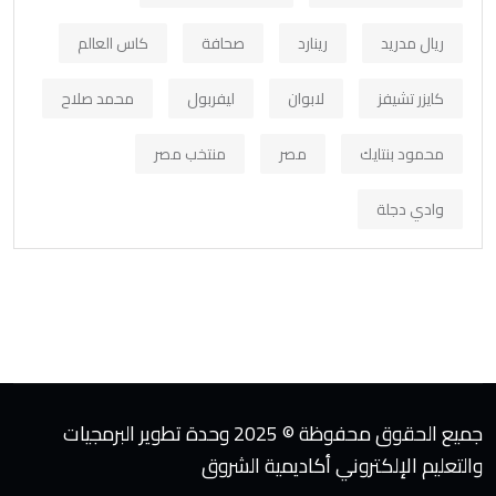
ريال مدريد
رينارد
صحافة
كاس العالم
كايزر تشيفز
لابوان
ليفربول
محمد صلاح
محمود بنتايك
مصر
منتخب مصر
وادي دجلة
جميع الحقوق محفوظة © 2025 وحدة تطوير البرمجيات
والتعليم الإلكتروني أكاديمية الشروق