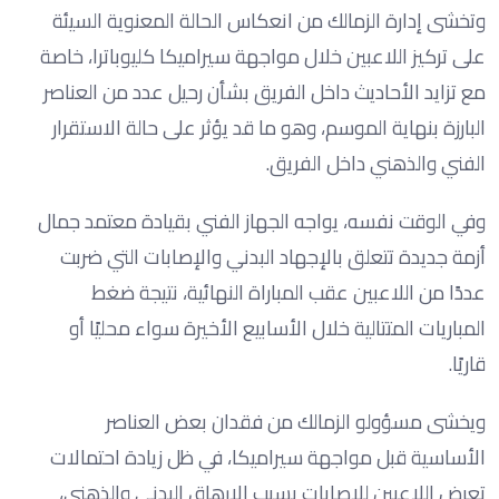
وتخشى إدارة الزمالك من انعكاس الحالة المعنوية السيئة
على تركيز اللاعبين خلال مواجهة سيراميكا كليوباترا، خاصة
مع تزايد الأحاديث داخل الفريق بشأن رحيل عدد من العناصر
البارزة بنهاية الموسم، وهو ما قد يؤثر على حالة الاستقرار
الفني والذهني داخل الفريق.
وفي الوقت نفسه، يواجه الجهاز الفني بقيادة معتمد جمال
أزمة جديدة تتعلق بالإجهاد البدني والإصابات التي ضربت
عددًا من اللاعبين عقب المباراة النهائية، نتيجة ضغط
المباريات المتتالية خلال الأسابيع الأخيرة سواء محليًا أو
قاريًا.
ويخشى مسؤولو الزمالك من فقدان بعض العناصر
الأساسية قبل مواجهة سيراميكا، في ظل زيادة احتمالات
تعرض اللاعبين للإصابات بسبب الإرهاق البدني والذهني،