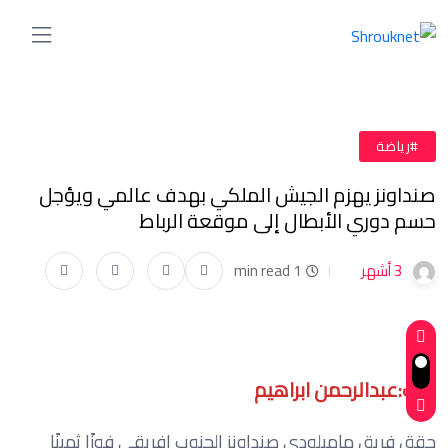
#رياضة
صنداونز يهزم الجيش الملكي بهدف عالمي ويؤجل
حسم دوري الأبطال إلى موقعة الرباط
3 أشهر
1 min read
كتب:عبدالرحمن ابراهيم
حقق فريق ماميلودي صنداونز الجنوب إفريقي فوزًا ثمينًا