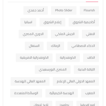
Flourish
Photo Slider
أحمد حمدي
أكاديمية الشروق
إعلام الشروق
اسبانيا
الاهلي
الجيش الملكي
الدوري المصري
الذكاء الاصطناعي
الزمالك
السنغال
الكاف
الكونفدرالية
الكونفدرالية الافريقية
اللياقة البدنية
المصري البورسعيدي
المعهد الدولي العالي للإعلام
المعهد العالي للهندسة
المغرب
الهندسة الكيميائية
الوسائط المتعددة
امم افريقيا
بيراميدز
تاريخ لابوان