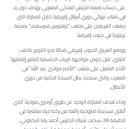
على حساب ضيفه الجيش الملكي المغربي بهدف دون رد،
في ذهاب نهائي دوري أبطال إفريقيا، خلال المباراة التي
جمعت الفريقين على ملعب “لوفتوس فيرسفيلد” بمدينة
بريتوريا في جنوب إفريقيا.
ووضع الفريق الجنوب إفريقي قدمًا نحو التتويج باللقب
القاري، قبل خوض مواجهة الإياب الحاسمة المقرر إقامتها
الأحد المقبل على ملعب “الأمير مولاي عبد الله” في
المغرب، والتي ستحدد بطل النسخة الحالية من دوري
الأبطال.
وجاء هدف المباراة الوحيد عن طريق أوبيري موديبا، الذي
أطلق تسديدة صاروخية رائعة من ركلة حرة مباشرة في
الدقيقة 38، سكنت شباك الحارس أحمد رضا التكناوتي،