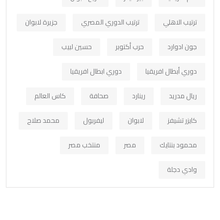
ترتيب الاهلي
ترتيب الدوري المصري
جزيرة لابوان
جون ادوارد
حرب أكتوبر
حسين لبيب
دوري أبطال افريقيا
دوري ابطال افريقيا
ريال مدريد
رينارد
صحافة
كاس العالم
كايزر تشيفز
لابوان
ليفربول
محمد صلاح
محمود بنتايك
مصر
منتخب مصر
وادي دجلة