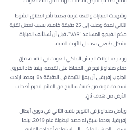
ليمنح أصحاب الأرض أفضلية مهمة قبل لقاء العودة.
وشهدت المباراة واقعة غريبة بعدما تأخر انطلاق الشوط
الثاني لمدة وصلت إلى 25 دقيقة كاملة، بسبب تعطل تقنية
حكم الفيديو المساعد “VAR”، قبل أن تُستأنف المباراة
بشكل طبيعي بعد حل الأزمة الفنية.
ورغم محاولات الجيش الملكي للعودة في النتيجة، فإن
دفاع صنداونز نجح في الحفاظ على تقدمه، بينما كاد الفريق
الجنوب إفريقي أن يعزز النتيجة في الدقيقة 84، بعدما ارتدت
تسديدة قوية من كينيث سالينج من القائم، لتحرم أصحاب
الأرض من هدف ثانٍ.
ويأمل صنداونز في التتويج بلقبه الثاني في دوري أبطال
إفريقيا، بعدما سبق له حصد البطولة عام 2019، بينما
يسعى الجيش الملكي إلى استعادة أمجاده القارية