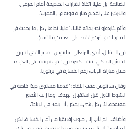
الضائعة، بل علينا اتخاذ القرارات الصحيحة أمام المرمى،
والتركيز على تقديم مباراة قوية في المغرب”.
وأتم كاردوزو تصريحاته قائلاً: “علينا تجاهل كل ما يحدث في
المدرجات والتركيز فقط على لعب كرة القدم”.
في المقابل، أبدى البرتغالي سانتوس المدير الفني لفريق
الجيش الملكي ثقته الكبيرة في قدرة فريقه على العودة
خلال مباراة الإياب، رغم الخسارة في بريتوريا.
وقال سانتوس عقب اللقاء: “قدمنا مستوى جيدًا خاصة في
الشوط الأول قبل استقبال الهدف، وما زالت الأمور
مفتوحة، لأن كل شيء يمكن أن يتغير في الرباط”.
وأضاف: “لم نأتِ إلى جنوب إفريقيا من أجل الخسارة، لكن
المنافسة لا تزال مستمرة، وصنداونز فريق قوي ويمتلك