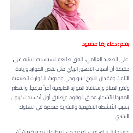
بقلم : دعاء رضا محمود
على الصعيد العالمي، اتفق صانعو السياسات البيئية على
حقيقة أن أسباب التدهور البيئي مثل نقص الموارد وزيادة
التلوث وفقدان التنوع البيولوجي وحدوث الكوارث الطبيعية
وتغير المناخ وإستنفاذ الموارد الطبيعية أمراً مزعجاً. والقطع
المفرط للأشجار، وحرق الوقود، وإطلاق أول أكسيد الكربون
بسبب الأنشطة التنظيمية والبشرية متجذرة في السلوك
البشري.
واستجابة لذلك، تميل العديد من القطاعات نحو ضمان أن