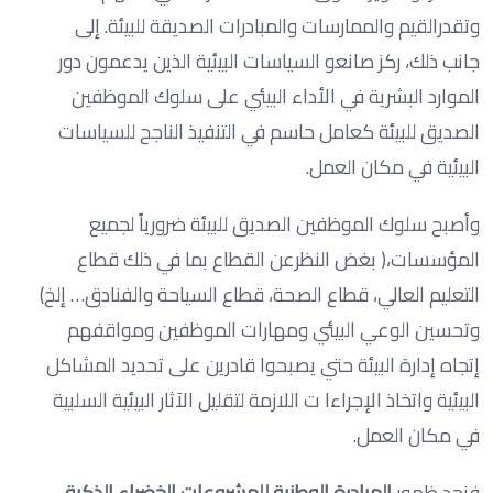
وتقدرالقيم والممارسات والمبادرات الصديقة للبيئة. إلى
جانب ذلك، ركز صانعو السياسات البيئية الذين يدعمون دور
الموارد البشرية في الأداء البيئي على سلوك الموظفين
الصديق للبيئة كعامل حاسم في التنفيذ الناجح للسياسات
البيئية في مكان العمل.
وأصبح سلوك الموظفين الصديق للبيئة ضرورياً لجميع
المؤسسات،( بغض النظرعن القطاع بما في ذلك قطاع
التعليم العالي، قطاع الصحة، قطاع السياحة والفنادق… إلخ)
وتحسين الوعي البيئي ومهارات الموظفين ومواقفهم
إتجاه إدارة البيئة حتي يصبحوا قادرين على تحديد المشاكل
البيئية واتخاذ الإجراءا ت اللازمة لتقليل الآثار البيئية السلبية
في مكان العمل.
فنجد ظهور
المبادرة الوطنية للمشروعات الخضراء الذكية..