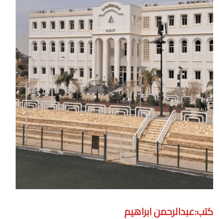
كتب:عبدالرحمن ابراهيم