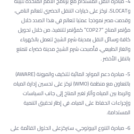
4- مبادرة النقل المستدام مع برنامج الأمم المتحدة للبيئة
وSLOCAT، تركز على خيارات التنقل الحضري للعالم النامي،
وقدمت مصر نموذجا عمليا للعالم في هذا الصدد خلال
مؤتمر المناخ “COP27” كمؤتمر للتنفيذ، من خلال تحويل
كافة وسائل النقل بمدينة شرم الشيخ للعمل بالكهرباء
والغاز الطبيعي، فأصبحت شرم الشيخ مدينة خضراء تتمتع
بالنقل الأخضر .
5- مبادرة دعم الموارد المائية للتكيف والمرونة (AWARE)
بالتعاون مع منظمة (WMO) تركز على تحسين إدارة المياه
والربط بين المياه وآثار تغير المناخ إلى جانب السياسات
وإجراءات الحفاظ على المياه، في إطار تحقيق التنمية
المستدامة.
6- مبادرة التنوع البيولوجي، ستركزعلى الحلول القائمة على