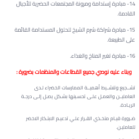
14- مبادرة إستدامة ومرونة المجتمعات الحضرية للأجيال
القادمة.
15- مبادرة شراكة شرم الشيخ للحلول المستدامة القائمة
على الطبيعة.
16- مبادرة تغير المناخ والغذاء.
وبناء عليه نوصي جميع القطاعات والمنظمات بضرورة :
تشــجيع وتنشــيط أهميــة الممارسات الخضراء لـدى
العامليــن والعمـل علـى تحسـينها بشـكل يصـل إلـى درجـة
الريـادة.
ضـرورة قيـام متخـذي القـرار علـي تدعيـم الابتـكار الاخضر
للعامليـن.