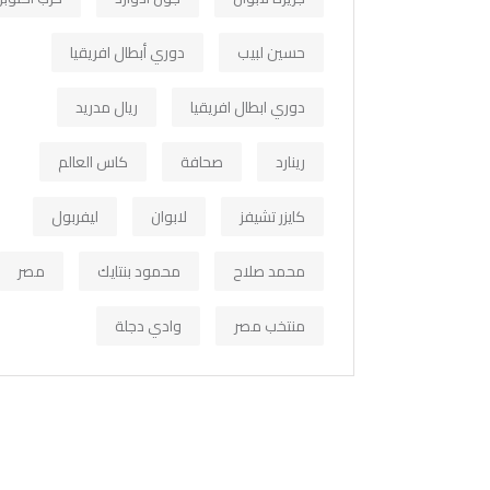
حسين لبيب
دوري أبطال افريقيا
دوري ابطال افريقيا
ريال مدريد
رينارد
صحافة
كاس العالم
كايزر تشيفز
لابوان
ليفربول
محمد صلاح
محمود بنتايك
مصر
منتخب مصر
وادي دجلة