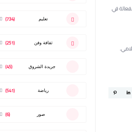
لفعالة في
(734)
تعليم
(251)
ثقافة وفن
لامي.
(45)
جريدة الشروق
(541)
رياضة
(6)
صور