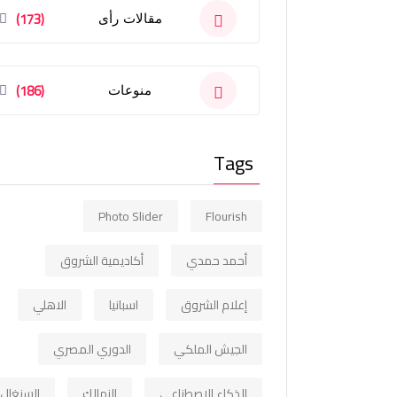
(173)
مقالات رأى
(186)
منوعات
Tags
Photo Slider
Flourish
أحمد حمدي
أكاديمية الشروق
إعلام الشروق
اسبانيا
الاهلي
الجيش الملكي
الدوري المصري
الذكاء الاصطناعي
الزمالك
السنغال