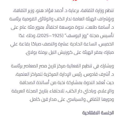
تنظم وزارة الثقافة، برعاية د. أحمد فؤاد هنو، وزير الثقافة،
وبإشراف الهيئة العامة لدار الكتب والوثائق القومية برئاسة
د. أسامة طلعت، ندوة موسعة احتفالًا بمرور مئة عام على
تأسيس مجلة “روز اليوسف” (1925–2025)، وذلك غدًا
الخميس، الساعة الحادية عشرة والنصف صباحًا بقاعة علي
مبارك بمقر الهيئة على كورنيش النيل برملة بولاق.
ويشارك في تنظيم الفعالية مركز تاريخ مصر المعاصر برئاسة
د. أشرف قادوس، رئيس الإدارة المركزية للمراكز العلمية،
حيث تُعقد الندوة بمشاركة نخبة من أساتذة الصحافة
والإعلام، وباحثي دار الكتب، للاحتفاء بتاريخ المجلة العريقة
ودورها الثقافي والسياسي على مدار قرن كامل.
الجلسة الافتتاحية