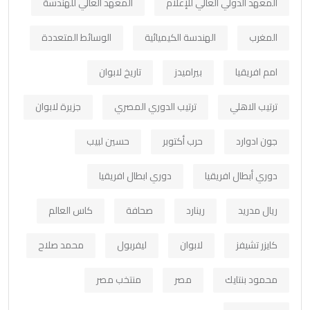
المعهد الدولي العالي للإعلام
المعهد العالي للهندسة
المغرب
الهندسة الكيميائية
الوسائط المتعددة
امم افريقيا
بيراميدز
تاريخ لابوان
ترتيب الاهلي
ترتيب الدوري المصري
جزيرة لابوان
جون ادوارد
حرب أكتوبر
حسين لبيب
دوري أبطال افريقيا
دوري ابطال افريقيا
ريال مدريد
رينارد
صحافة
كاس العالم
كايزر تشيفز
لابوان
ليفربول
محمد صلاح
محمود بنتايك
مصر
منتخب مصر