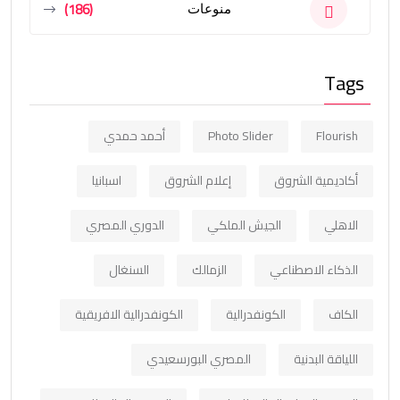
(186)
منوعات
Tags
Flourish
Photo Slider
أحمد حمدي
أكاديمية الشروق
إعلام الشروق
اسبانيا
الاهلي
الجيش الملكي
الدوري المصري
الذكاء الاصطناعي
الزمالك
السنغال
الكاف
الكونفدرالية
الكونفدرالية الافريقية
اللياقة البدنية
المصري البورسعيدي