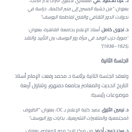
د. عزة محمود علي
استشاري تحقيق التراث بدار الكتب،
بعنوان:
“
من خشبة المسرح إلى منبر الكلمة.. دراسة في
تحولات الدور الثقافي والفني لفاطمة اليوسف
“
د. نجوى كامل
أستاذ الإعلام بجامعة القاهرة، بعنوان:
“
صورة حزب الوفد في مرآة روز اليوسف بين التأييد والنقد
(1925–1936)”
الجلسة الثانية
وتعقد الجلسة الثانية برئاسة د. محمد رفعت الإمام أستاذ
التاريخ الحديث والمعاصر بجامعة دمنهور، وتتناول أربعة
موضوعات رئيسية:
د. نرمين الأزرق
عميد كلية الإعلام بـ CIC، بعنوان:
“
الظروف
المجتمعية والمتغيرات التشريعية.. بدايات روز اليوسف
“
د. سحر حسن أحمد
من مركز تاريخ مصر المعاصر، بعنوان: