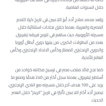
خلال السنوات الماضية.
ويُعد محمد صلاح أحد أبرز اللاعبين في تاريخ كرة القدم
المصرية والعربية، بعدما حقق نجاحات استثنائية خلال
مسيرته الأوروبية، حيث ساهم في تتويج فريقه ليفربول
بعدد من البطولات الكبرى، من بينها دوري أبطال أوروبا
والدوري الإنجليزي الممتاز وكأس الاتحاد الإنجليزي وكأس
العالم للأندية.
كما نجح قائد منتخب مصر في ترسيخ مكانته كواحد من
أساطير ليفربول، بعدما سجل أكثر من 240 هدفًا وصنع ما
يزيد على 100 هدف آخر خلال مسيرته مع النادي الإنجليزي،
ليصبح أحد أكثر اللاعبين تأثيرًا في تاريخ “الريدز” خلال العصر
الحديث.