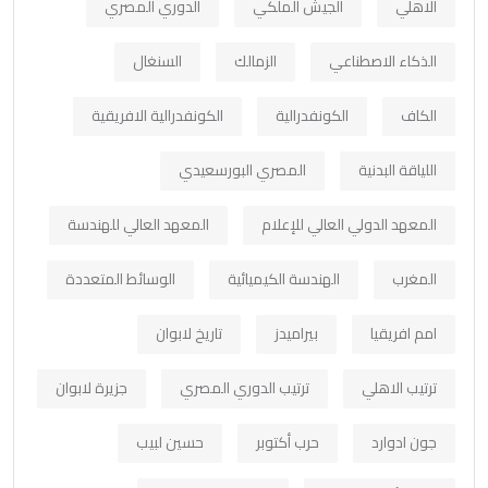
الاهلي
الجيش الملكي
الدوري المصري
الذكاء الاصطناعي
الزمالك
السنغال
الكاف
الكونفدرالية
الكونفدرالية الافريقية
اللياقة البدنية
المصري البورسعيدي
المعهد الدولي العالي للإعلام
المعهد العالي للهندسة
المغرب
الهندسة الكيميائية
الوسائط المتعددة
امم افريقيا
بيراميدز
تاريخ لابوان
ترتيب الاهلي
ترتيب الدوري المصري
جزيرة لابوان
جون ادوارد
حرب أكتوبر
حسين لبيب