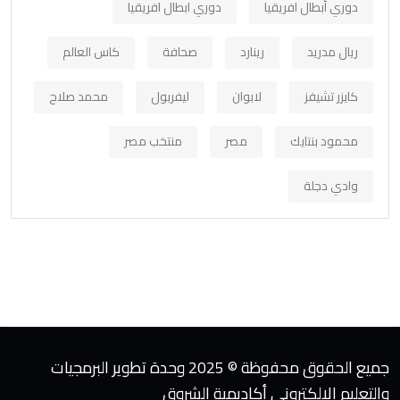
دوري أبطال افريقيا
دوري ابطال افريقيا
ريال مدريد
رينارد
صحافة
كاس العالم
كايزر تشيفز
لابوان
ليفربول
محمد صلاح
محمود بنتايك
مصر
منتخب مصر
وادي دجلة
جميع الحقوق محفوظة © 2025 وحدة تطوير البرمجيات
والتعليم الإلكتروني أكاديمية الشروق