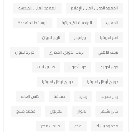
المعهد الدولي العالي للإعلام
المعهد العالي للهندسة
المغرب
الهندسة الكيميائية
الوسائط المتعددة
امم افريقيا
بيراميدز
تاريخ لابوان
ترتيب الاهلي
ترتيب الدوري المصري
جزيرة لابوان
جون ادوارد
حرب أكتوبر
حسين لبيب
دوري أبطال افريقيا
دوري ابطال افريقيا
ريال مدريد
رينارد
صحافة
كاس العالم
كايزر تشيفز
لابوان
ليفربول
محمد صلاح
محمود بنتايك
مصر
منتخب مصر