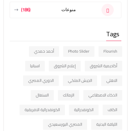
(186)
منوعات
Tags
Flourish
Photo Slider
أحمد حمدي
أكاديمية الشروق
إعلام الشروق
اسبانيا
الاهلي
الجيش الملكي
الدوري المصري
الذكاء الاصطناعي
الزمالك
السنغال
الكاف
الكونفدرالية
الكونفدرالية الافريقية
اللياقة البدنية
المصري البورسعيدي