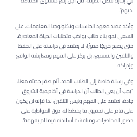
في إجازة فصل الصيف، من أجل رفع مستوى الكفاءة
لديهم”.
وأكد عميد معهد الحاسبات وتكنولوجيا المعلومات، على
السعي نحو بناء طالب يواكب متطلبات الحياة المعاصرة،
حتى يصبح خريجًا مميزًا، لا يعتمد في دراسته على الحفظ
والتلقين والتسميع، بل يركز على الفهم ومعايشة الواقع
وإدراكه.
وفي رسالة خاصة إلى الطلاب الجدد، أتم صقر حديثه معنا:
“يجب أن يعي الطالب أن الدراسة في أكاديمية الشروق
جادة، تعتمد على الفهم وليس التلقين، لذا فإنه لن يكون
على قادر على تحقيق ما يخطط له، دون المواظبة على
حضور المحاضرات، ومناقشة أساتذته فيما لم يفهمه”.