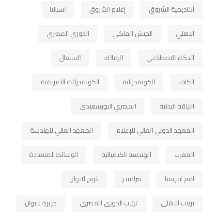
أكاديمية الشروق
إعلام الشروق
اسبانيا
الاهلي
الجيش الملكي
الدوري المصري
الذكاء الاصطناعي
الزمالك
السنغال
الكاف
الكونفدرالية
الكونفدرالية الافريقية
اللياقة البدنية
المصري البورسعيدي
المعهد الدولي العالي للإعلام
المعهد العالي للهندسة
المغرب
الهندسة الكيميائية
الوسائط المتعددة
امم افريقيا
بيراميدز
تاريخ لابوان
ترتيب الاهلي
ترتيب الدوري المصري
جزيرة لابوان