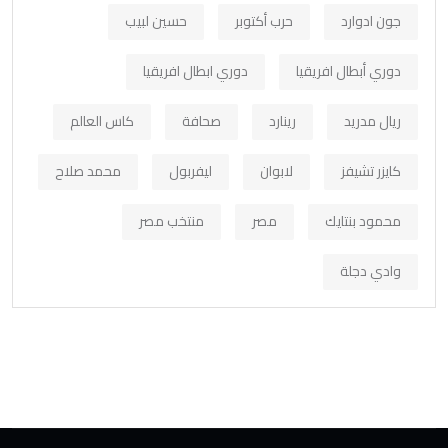
جون ادوارد
حرب أكتوبر
حسين لبيب
دوري أبطال افريقيا
دوري ابطال افريقيا
ريال مدريد
رينارد
صحافة
كاس العالم
كايزر تشيفز
لابوان
ليفربول
محمد صلاح
محمود بنتايك
مصر
منتخب مصر
وادي دجلة