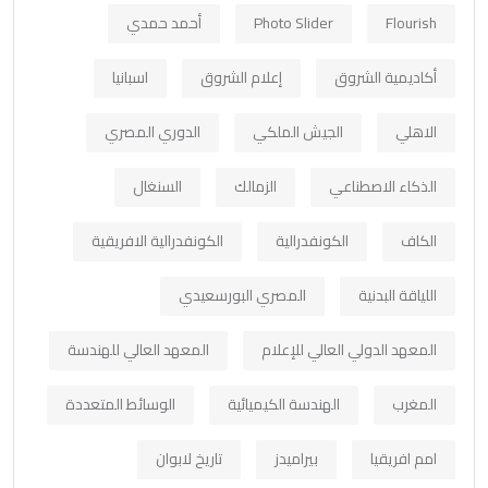
Flourish
Photo Slider
أحمد حمدي
أكاديمية الشروق
إعلام الشروق
اسبانيا
الاهلي
الجيش الملكي
الدوري المصري
الذكاء الاصطناعي
الزمالك
السنغال
الكاف
الكونفدرالية
الكونفدرالية الافريقية
اللياقة البدنية
المصري البورسعيدي
المعهد الدولي العالي للإعلام
المعهد العالي للهندسة
المغرب
الهندسة الكيميائية
الوسائط المتعددة
امم افريقيا
بيراميدز
تاريخ لابوان