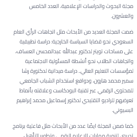
مجلة البحوث والدراسات الإعلامية، العدد الخامس
والعشرون.
ضمت المجلة العديد من الأبحاث مثل اتجاهات الرأي العام
السعودي نحو قضايا السياسة الخارجية: دراسة تطبيقية
على مساحات تويتر لدكتور عبدالله عبدالمحسن العساف،
واتجاهات الطلاب نحو أنشطة المسئولية الاجتماعية
لمؤسسات التعليم العالي.. دراسة ميدانية لدكتورة رشا
سمير محمد هارون، ودوافع استخدام الشباب الجامعي
للمحتوى الرقمي عبر تقنية البودكاست وعلاقته بأنماط
تعرضهم للراديو التقليدي لدكتور إسماعيل محمد إبراهيم
البسيوني.
كما ضمن المجلة ايضًا عدد من الأبحاث مثل فاعلية برنامج
تدريبي لتنمية مهارات الإعلام الرقمي وتطوير التأهيل