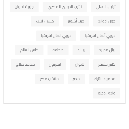
ترتيب الاهلي
ترتيب الدوري المصري
جزيرة لابوان
جون ادوارد
حرب أكتوبر
حسين لبيب
دوري أبطال افريقيا
دوري ابطال افريقيا
ريال مدريد
رينارد
صحافة
كاس العالم
كايزر تشيفز
لابوان
ليفربول
محمد صلاح
محمود بنتايك
مصر
منتخب مصر
وادي دجلة