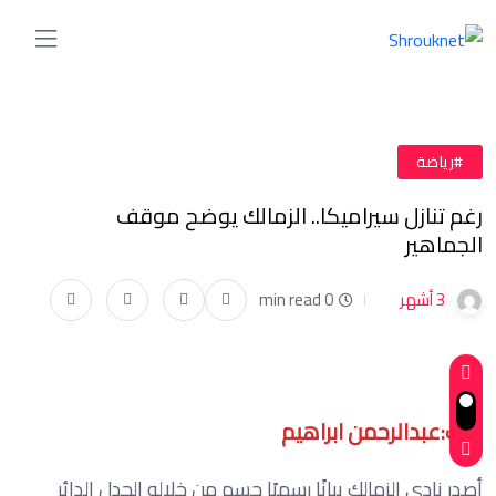
#رياضة
رغم تنازل سيراميكا.. الزمالك يوضح موقف
الجماهير
3 أشهر
0 min read
كتب:عبدالرحمن ابراهيم
أصدر نادي الزمالك بيانًا رسميًا حسم من خلاله الجدل الدائر