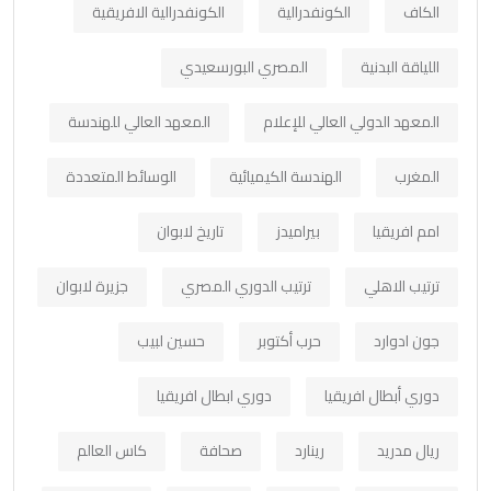
الكاف
الكونفدرالية
الكونفدرالية الافريقية
اللياقة البدنية
المصري البورسعيدي
المعهد الدولي العالي للإعلام
المعهد العالي للهندسة
المغرب
الهندسة الكيميائية
الوسائط المتعددة
امم افريقيا
بيراميدز
تاريخ لابوان
ترتيب الاهلي
ترتيب الدوري المصري
جزيرة لابوان
جون ادوارد
حرب أكتوبر
حسين لبيب
دوري أبطال افريقيا
دوري ابطال افريقيا
ريال مدريد
رينارد
صحافة
كاس العالم