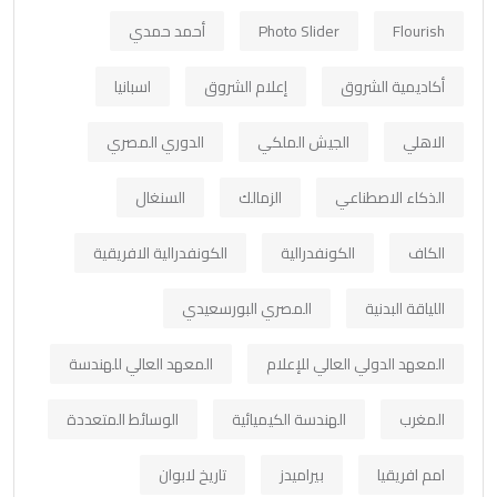
Flourish
Photo Slider
أحمد حمدي
أكاديمية الشروق
إعلام الشروق
اسبانيا
الاهلي
الجيش الملكي
الدوري المصري
الذكاء الاصطناعي
الزمالك
السنغال
الكاف
الكونفدرالية
الكونفدرالية الافريقية
اللياقة البدنية
المصري البورسعيدي
المعهد الدولي العالي للإعلام
المعهد العالي للهندسة
المغرب
الهندسة الكيميائية
الوسائط المتعددة
امم افريقيا
بيراميدز
تاريخ لابوان