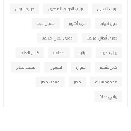
ترتيب الاهلي
ترتيب الدوري المصري
جزيرة لابوان
جون ادوارد
حرب أكتوبر
حسين لبيب
دوري أبطال افريقيا
دوري ابطال افريقيا
ريال مدريد
رينارد
صحافة
كاس العالم
كايزر تشيفز
لابوان
ليفربول
محمد صلاح
محمود بنتايك
مصر
منتخب مصر
وادي دجلة