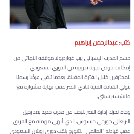
كتب: عبدالرحمن إبراهيم
حسم المدرب الإسباني بيب غوارديولا موقفه النهائي من
إمكانية خوض تجربة تدريبية في الدوري السعودي
للمحترفين خلال الفترة المقبلة، بعدما تلقى عرضًا رسميًا
لتولي القيادة الفنية لنادي النصر عقب نهاية مشواره مع
مانشستر سيتي.
وجاء تحرك إدارة النصر للبحث عن مدرب جديد بعد رحيل
البرتغالي جورجي جيسوس، الذي أنهى مهمته مع الفريق
عقب قيادته “العالمي” للتتويج بلقب دوري روشن السعودي