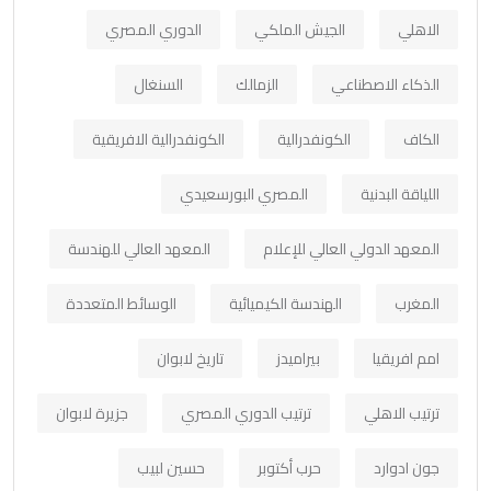
الاهلي
الجيش الملكي
الدوري المصري
الذكاء الاصطناعي
الزمالك
السنغال
الكاف
الكونفدرالية
الكونفدرالية الافريقية
اللياقة البدنية
المصري البورسعيدي
المعهد الدولي العالي للإعلام
المعهد العالي للهندسة
المغرب
الهندسة الكيميائية
الوسائط المتعددة
امم افريقيا
بيراميدز
تاريخ لابوان
ترتيب الاهلي
ترتيب الدوري المصري
جزيرة لابوان
جون ادوارد
حرب أكتوبر
حسين لبيب