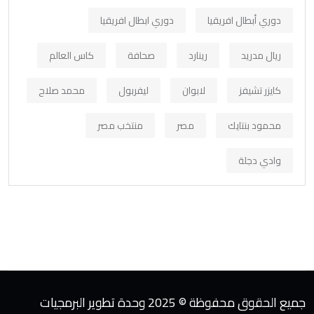
دوري أبطال افريقيا
دوري ابطال افريقيا
ريال مدريد
رينارد
صحافة
كاس العالم
كايزر تشيفز
لابوان
ليفربول
محمد صلاح
محمود بنتايك
مصر
منتخب مصر
وادي دجلة
جميع الحقوق محفوظة © 2025 وحدة تطوير البرمجيات