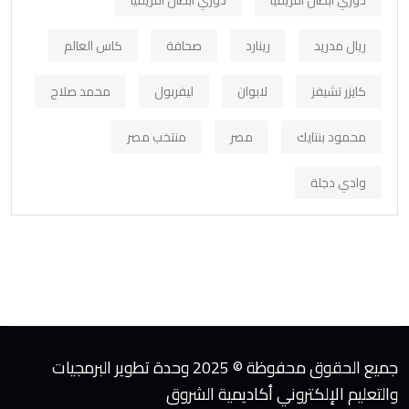
ريال مدريد
رينارد
صحافة
كاس العالم
كايزر تشيفز
لابوان
ليفربول
محمد صلاح
محمود بنتايك
مصر
منتخب مصر
وادي دجلة
جميع الحقوق محفوظة © 2025 وحدة تطوير البرمجيات
والتعليم الإلكتروني أكاديمية الشروق