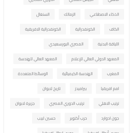
الذكاء الاصطناعي
الزمالك
السنغال
الكاف
الكونفدرالية
الكونفدرالية الافريقية
اللياقة البدنية
المصري البورسعيدي
المعهد الدولي العالي للإعلام
المعهد العالي للهندسة
المغرب
الهندسة الكيميائية
الوسائط المتعددة
امم افريقيا
بيراميدز
تاريخ لابوان
ترتيب الاهلي
ترتيب الدوري المصري
جزيرة لابوان
جون ادوارد
حرب أكتوبر
حسين لبيب
دوري أبطال افريقيا
دوري ابطال افريقيا