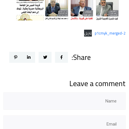
p1cmyk_merged-2
تنزيل
Share:
Leave a comment