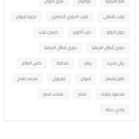
امم افريقيا
بيراميدز
تاريخ لابوان
ترتيب الاهلي
ترتيب الدوري المصري
جزيرة لابوان
جون ادوارد
حرب أكتوبر
حسين لبيب
دوري أبطال افريقيا
دوري ابطال افريقيا
ريال مدريد
رينارد
صحافة
كاس العالم
كايزر تشيفز
لابوان
ليفربول
محمد صلاح
محمود بنتايك
مصر
منتخب مصر
وادي دجلة