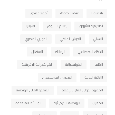
Flourish
Photo Slider
أحمد حمدي
أكاديمية الشروق
إعلام الشروق
اسبانيا
الاهلي
الجيش الملكي
الدوري المصري
الذكاء الاصطناعي
الزمالك
السنغال
الكاف
الكونفدرالية
الكونفدرالية الافريقية
اللياقة البدنية
المصري البورسعيدي
المعهد الدولي العالي للإعلام
المعهد العالي للهندسة
المغرب
الهندسة الكيميائية
الوسائط المتعددة