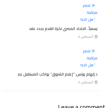
الأول
من
بطولة
الدوري
رسمياً.. الاتحاد المصري لكرة القدم يجدد عقد
الممتاز
أغسطس 6
المصري
للموسم
2026-
2027
د.إلهام يونس: “إعلام الشروق” يواكب المستقبل عبر
أغسطس 6
Leave a comment