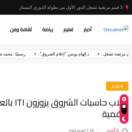
رسمياً.. الاتحاد المصري لكرة القدم يجدد عقد حسام حسن بعد
أخبار
تعليم
رياضة
ثقافة وفن
 لكرة...
3 قمم مرتقبة تشعل...
د.إلهام يونس: “إعلام الشروق”...
#تعليم
طلاب حاس
الرقمية
9 أشهر
1 min read