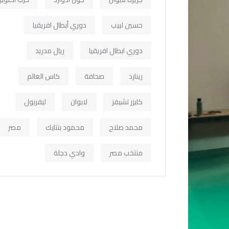
حسين لبيب
دوري أبطال افريقيا
دوري ابطال افريقيا
ريال مدريد
رينارد
صحافة
كاس العالم
كايزر تشيفز
لابوان
ليفربول
محمد صلاح
محمود بنتايك
مصر
منتخب مصر
وادي دجلة