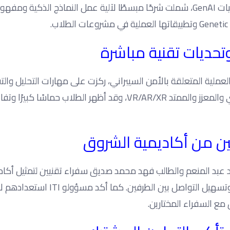
كما شهدت الزيارة جلسة متقدمة حول الذكاء الاصطناعي وتقنيات GenAI، شملت شرحًا مبسطًا لآلية عمل النماذج الذكية وم
تحديات تقنية مباشرة
لية المتعلقة بالأمن السيبراني، ركزت على مهارات التحليل والت
النقدي، بالإضافة إلى تجارب تفاعلية في تقنيات الواقع الافتراضي والمعزز والممتد VR/AR/XR، وقد أظهر الطلاب حماس
يين من أكاديمية الشروق
د م. مصطفى سيد عبد المنعم والطالب فهد محمد صديق سفراء تقنيين لتمثيل أكا
الشروق في الفعاليات المستقبلية، بهدف تعزيز التعاون العلمي وتسهيل التواصل بين 
ع السفراء المختارين.