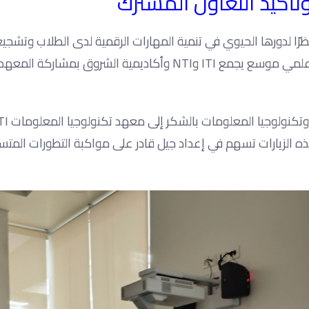
تأكيد التعاون المشترك
 نظرًا لدورها الحيوي في تنمية المهارات الرقمية لدى الطلاب وتشج
الالتحاق بالبرامج التدريبية المتخصصة. كما تم اقتراح تنظيم حدث علمي موسع يجمع ITI وNTI وأكاديمية الشروق ب
ه الزيارات تسهم في إعداد جيل قادر على مواكبة التطورات المتس