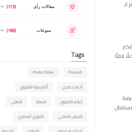
فهوم الـ
(173)
مقالات رأى
(186)
منوعات
فكير
Tags
ًا كبيرًا وتفاعلًا لافتًا
Photo Slider
Flourish
أحمد حمدي
أكاديمية الشروق
ديمية
إعلام الشروق
اسبانيا
الاهلي
الطرفين. كما أكد مسؤولو ITI استعدادهم لاستقبال
الجيش الملكي
الدوري المصري
الذكاء الاصطناعي
الزمالك
السنغال