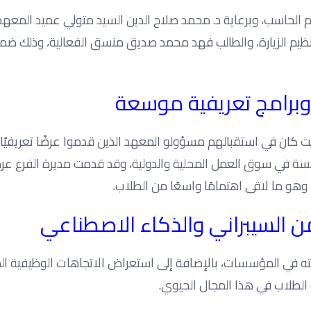
 الحاسب، وبرعاية د. محمد صلاح الدين السيد متولي عميد المعهد،
م الزيارة، والطالب فهد محمد صديق منسق الفعالية، وذلك ض
برامج تعريفية موسعة
شرة والنصف صباحًا، حيث كان في استقبالهم مسؤولو المعهد الذين قدموا عرضًا تعريفيً
ب للمنافسة في سوق العمل المحلية والدولية، وقد قدمت مديرة الفرع عرضً
، وهو ما لاقى اهتمامًا واسعًا من الطلاب.
السيبراني والذكاء الاصطناعي
ته في المؤسسات، بالإضافة إلى استعراض الاتجاهات الوظيفية ال