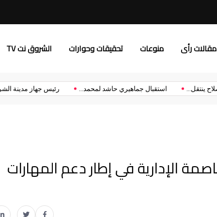
3 قمم مرتقبة تشعل الدور الأول من بطولة الدوري الممتاز
مقالات رأى
منوعات
تحقيقات وحوارات
الشروق نت TV
رسميًا.. محمد صلاح ينتقل...
استقبال جماهيري حاشد لمحمد...
رئيس
بات الشروق يزورون ITI بالعاصمة الإدارية في إطار دعم المهارات