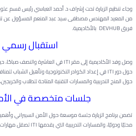
وجاء تنظيم الزيارة تحت إشراف د. أحمد العباسي رئيس قسم علوم
من المعيد المهندس مصطفى سيد عبد المنعم المسؤول عن تنظي
فريق DEVHUB بالأكاديمية.
استقبال رسمي و
وصل وفد الأكاديمية إلى مقر ITI في العا
حول دور ITI في إعداد الكوادر التكنولوجية وتأهيل الشبا
حول المنح التدريبية والمسارات التقنية المتاحة للطلاب والخريجين
جلسات متخصصة في الأمن 
تضمن برنامج الزيارة جلسة موسعة حول الأمن السيبراني وأهمي
محليًا ودوليًا، والمسارات التدريبية التي يقدمها ITI لصقل مهارات الطلاب في هذا المجال الحيوي.