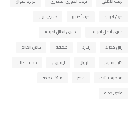
ترتيب الاهلي
ترتيب الدوري المصري
جزيرة لابوان
جون ادوارد
حرب أكتوبر
حسين لبيب
دوري أبطال افريقيا
دوري ابطال افريقيا
ريال مدريد
رينارد
صحافة
كاس العالم
كايزر تشيفز
لابوان
ليفربول
محمد صلاح
محمود بنتايك
مصر
منتخب مصر
وادي دجلة