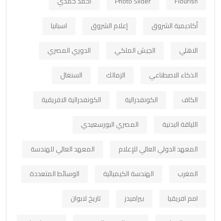
Flourish
Photo Slider
أحمد حمدي
أكاديمية الشروق
إعلام الشروق
اسبانيا
الاهلي
الجيش الملكي
الدوري المصري
الذكاء الاصطناعي
الزمالك
السنغال
الكاف
الكونفدرالية
الكونفدرالية الافريقية
اللياقة البدنية
المصري البورسعيدي
المعهد الدولي العالي للإعلام
المعهد العالي للهندسة
المغرب
الهندسة الكيميائية
الوسائط المتعددة
امم افريقيا
بيراميدز
تاريخ لابوان