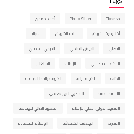
Tags
Flourish
Photo Slider
أحمد حمدي
أكاديمية الشروق
إعلام الشروق
اسبانيا
الاهلي
الجيش الملكي
الدوري المصري
الذكاء الاصطناعي
الزمالك
السنغال
الكاف
الكونفدرالية
الكونفدرالية الافريقية
اللياقة البدنية
المصري البورسعيدي
المعهد الدولي العالي للإعلام
المعهد العالي للهندسة
المغرب
الهندسة الكيميائية
الوسائط المتعددة