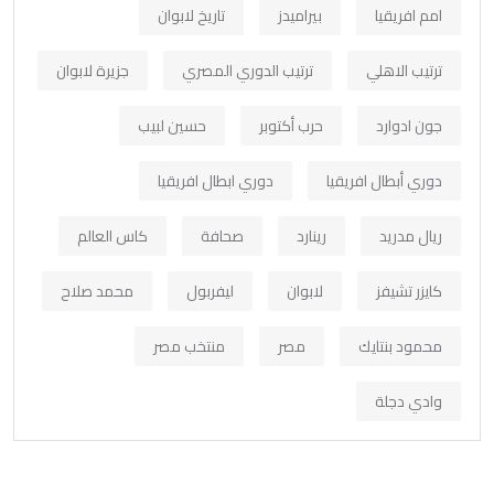
امم افريقيا
بيراميدز
تاريخ لابوان
ترتيب الاهلي
ترتيب الدوري المصري
جزيرة لابوان
جون ادوارد
حرب أكتوبر
حسين لبيب
دوري أبطال افريقيا
دوري ابطال افريقيا
ريال مدريد
رينارد
صحافة
كاس العالم
كايزر تشيفز
لابوان
ليفربول
محمد صلاح
محمود بنتايك
مصر
منتخب مصر
وادي دجلة