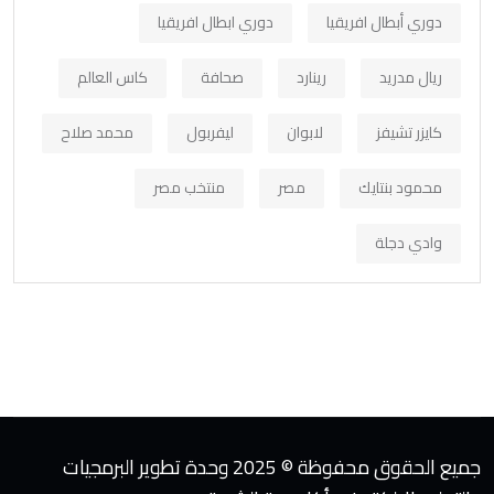
دوري أبطال افريقيا
دوري ابطال افريقيا
ريال مدريد
رينارد
صحافة
كاس العالم
كايزر تشيفز
لابوان
ليفربول
محمد صلاح
محمود بنتايك
مصر
منتخب مصر
وادي دجلة
جميع الحقوق محفوظة © 2025 وحدة تطوير البرمجيات