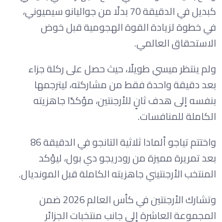
كبديل في الدقيقة 70 بدلًا من جواليانو سيميوني،
في خطوة لزيادة القوة الهجومية قبل خوض
الاستحقاق العالمي.
ولم ينتظر ميسي طويلًا، حيث حصل على ركلة جزاء
بعد دقيقة واحدة فقط من مشاركته، ليترجمها
بنفسه إلى هدف ثانٍ للأرجنتين، مؤكدًا جاهزيته
الكاملة للمنافسات.
واختتم تياجو ألمادا ثلاثية التانجو في الدقيقة 86
بعد تمريرة مميزة من رودريجو دي بول، ليؤكد
المنتخب الأرجنتيني جاهزيته الكاملة قبل المونديال.
وتشارك الأرجنتين في كأس العالم 2026 ضمن
المجموعة العاشرة إلى جانب منتخبات الجزائر