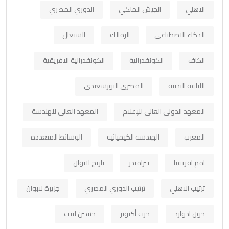
الاهلي
الجيش الملكي
الدوري المصري
الذكاء الاصطناعي
الزمالك
السنغال
الكاف
الكونفدرالية
الكونفدرالية الافريقية
اللياقة البدنية
المصري البورسعيدي
المعهد الدولي العالي للإعلام
المعهد العالي للهندسة
المغرب
الهندسة الكيميائية
الوسائط المتعددة
امم افريقيا
بيراميدز
تاريخ لابوان
ترتيب الاهلي
ترتيب الدوري المصري
جزيرة لابوان
جون ادوارد
حرب أكتوبر
حسين لبيب