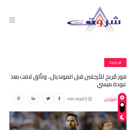
#رياضة
فوز مُريح للأرجنتين قبل المونديال.. وتألق لافت بعد
عودة ميسي
شهرين
0 min read