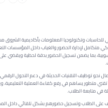
للحاسبات وتكنولوجيا المعلومات بأكاديمية الشروق مش
هدف تطوير نظام ذكي متكامل لإدارة الحضور والغياب داخل المؤسسات الت
الذكاء الاصطناعي (AI) والرؤية الحاسوبية، بما يضمن تسجيل الحضور بدقة لحظية ويقضي على
.
ال نحو توظيف التقنيات الحديثة في دعم التحول الرقمي 
يسعى «Attendix» إلى توفير حل تقني متطور يساهم في رفع كفاءة العملية التعليمية،
ة في متابعة الطلاب.
عرف على الطلاب وتسجيل حضورهم بشكل تلقائي داخل المح