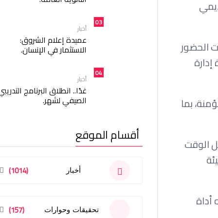
ديمي
03
أخبار
عميدة إعلام الشروق:
بعة معدلات الحضور
الاستثمار في الإنسان.
إدارة
04
أخبار
غدًا.. انطلاق البرنامج التدريبي
الصيفي لشهر.
منة، بما
أقسام الموقع
ل الوقت
ئة
(1014)
أخبار
ه أداة
(157)
تحقيقات وحوارات