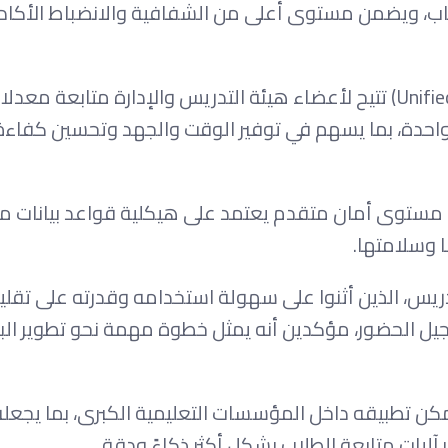
ياب، ويضمن مستوى أعلى من الشفافية والانضباط الأكا
كما يوفر «Attendix» لوحة تحكم موحدة (Unified Dashboard) تتيح لأعضاء هيئة التدريس والإدارة متا
 واحدة، بما يسهم في توفير الوقت والجهد وتحسين كفاءة 
انب مستوى أمان متقدم يعتمد على هيكلية قواعد بيانات مؤ
 وسلامتها.
س، الذين أثنوا على سهولة استخدامه وقدرته على تقلي
سجيل الحضور، مؤكدين أنه يمثل خطوة مهمة نحو تطوير البي
ا للتوسع، يمكن تطبيقه داخل المؤسسات التعليمية الكبرى، بما يجعل
ليات متابعة الطلاب بشكل أكثر ذكاءً ودقة.