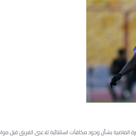
رة الماضية بشأن وجود مكافآت استثنائية للاعبي الفريق قبل موا