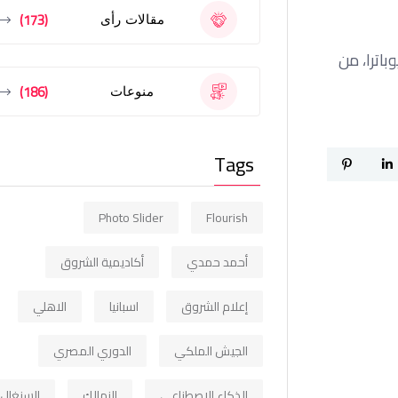
(173)
مقالات رأى
ميكا كليوباترا، من
(186)
منوعات
Tags
Photo Slider
Flourish
أحمد حمدي
أكاديمية الشروق
إعلام الشروق
اسبانيا
الاهلي
الجيش الملكي
الدوري المصري
الذكاء الاصطناعي
الزمالك
السنغال