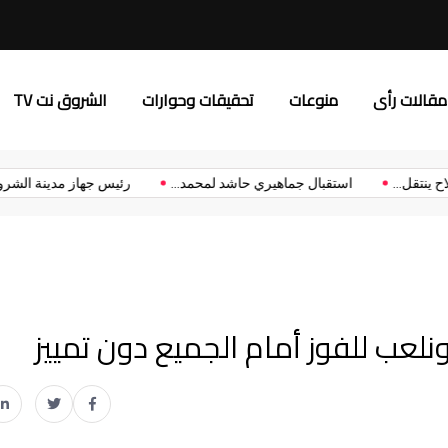
د.إلهام يونس: “إعلام الشروق”
مقالات رأى
منوعات
تحقيقات وحوارات
الشروق نت TV
مد صلاح ينتقل...
استقبال جماهيري حاشد لمحمد...
رئيس جهاز مدينة 
نلعب للفوز أمام الجميع دون تمييز