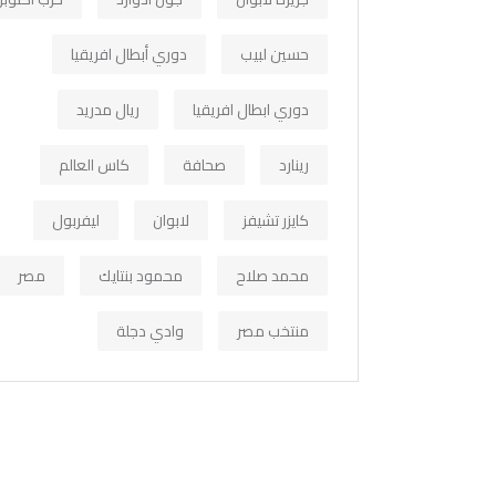
حسين لبيب
دوري أبطال افريقيا
دوري ابطال افريقيا
ريال مدريد
رينارد
صحافة
كاس العالم
كايزر تشيفز
لابوان
ليفربول
محمد صلاح
محمود بنتايك
مصر
منتخب مصر
وادي دجلة