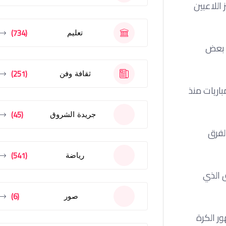
اللاعبين
(734)
تعليم
ى بعض
(251)
ثقافة وفن
باريات منذ
(45)
جريدة الشروق
لفرق
(541)
رياضة
ق الذي
(6)
صور
ر الكرة