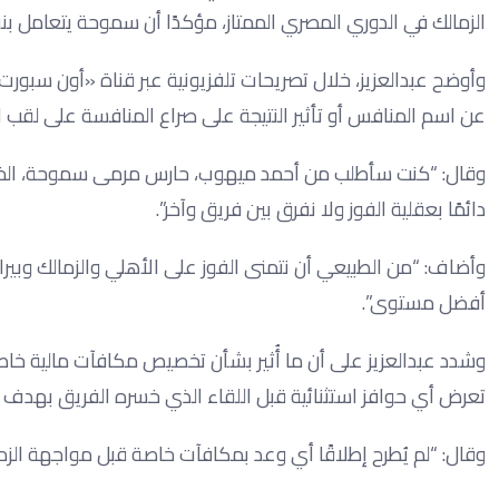
الزمالك في الدوري المصري الممتاز، مؤكدًا أن سموحة يتعامل بن
وأوضح عبدالعزيز، خلال تصريحات تلفزيونية عبر قناة «أون سبورت
عن اسم المنافس أو تأثير النتيجة على صراع المنافسة على لقب ا
وقال: “كنت سأطلب من أحمد ميهوب، حارس مرمى سموحة، الخروج م
دائمًا بعقلية الفوز ولا نفرق بين فريق وآخر”.
وأضاف: “من الطبيعي أن نتمنى الفوز على الأهلي والزمالك وبيرا
أفضل مستوى”.
وشدد عبدالعزيز على أن ما أُثير بشأن تخصيص مكافآت مالية خاصة
تعرض أي حوافز استثنائية قبل اللقاء الذي خسره الفريق بهدف د
وقال: “لم يُطرح إطلاقًا أي وعد بمكافآت خاصة قبل مواجهة الزم