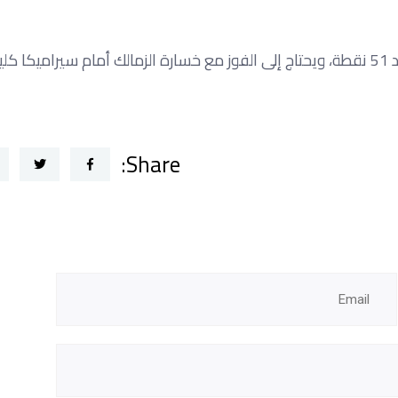
ويدخل بيراميدز المباراة وهو في المركز الثاني بجدول الترتيب برصيد 51 نقطة، ويحتاج إلى الفوز مع خسارة الزمالك أمام سيرا
Share: