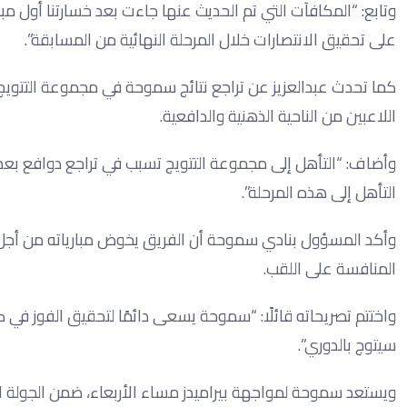
وتابع: “المكافآت التي تم الحديث عنها جاءت بعد خسارتنا أول مب
على تحقيق الانتصارات خلال المرحلة النهائية من المسابقة”.
كما تحدث عبدالعزيز عن تراجع نتائج سموحة في مجموعة التتوي
اللاعبين من الناحية الذهنية والدافعية.
وأضاف: “التأهل إلى مجموعة التتويج تسبب في تراجع دوافع بعض ال
التأهل إلى هذه المرحلة”.
وأكد المسؤول بنادي سموحة أن الفريق يخوض مبارياته من أجل 
المنافسة على اللقب.
واختتم تصريحاته قائلًا: “سموحة يسعى دائمًا لتحقيق الفوز في 
سيتوج بالدوري”.
ويستعد سموحة لمواجهة بيراميدز مساء الأربعاء، ضمن الجولة ال