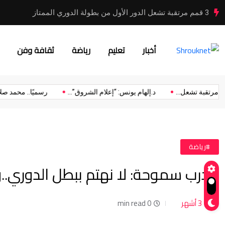
3 قمم مرتقبة تشعل الدور الأول من بطولة الدوري الممتاز
أخبار
تعليم
رياضة
ثقافة وفن
3 قمم مرتقبة تشعل...
د.إلهام يونس: “إعلام الشروق”...
رسميًا.. مح
#رياضة
مدرب سموحة: لا نهتم ببطل الدوري..و
3 أشهر
0 min read