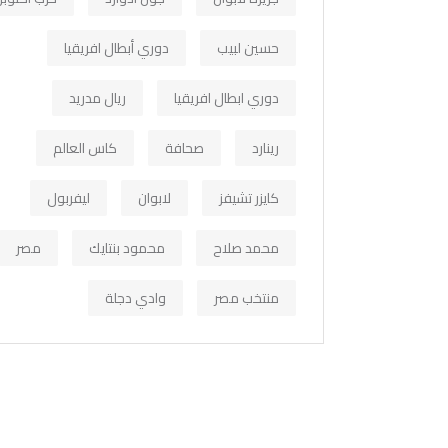
حسين لبيب
دوري أبطال افريقيا
دوري ابطال افريقيا
ريال مدريد
رينارد
صحافة
كاس العالم
كايزر تشيفز
لابوان
ليفربول
محمد صلاح
محمود بنتايك
مصر
منتخب مصر
وادي دجلة