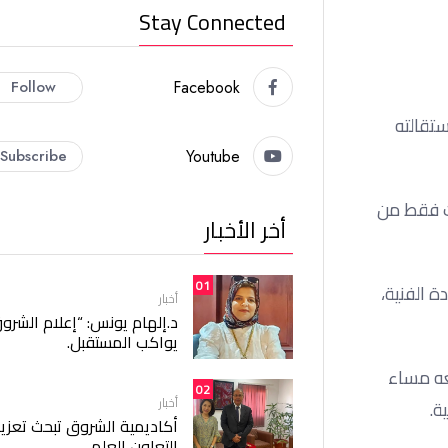
Stay Connected
Follow
Facebook
ستقالته
Subscribe
Youtube
ات فقط من
أخر الأخبار
01
 الفنية،
أخبار
د.إلهام يونس: “إعلام الشرو
يواكب المستقبل.
معه مساء
02
أخبار
ة.
أكاديمية الشروق تبحث تعزيز
التعاون العلمي.