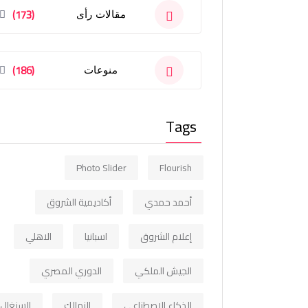
(173)
مقالات رأى
(186)
منوعات
Tags
Photo Slider
Flourish
أحمد حمدي
أكاديمية الشروق
إعلام الشروق
اسبانيا
الاهلي
الجيش الملكي
الدوري المصري
الذكاء الاصطناعي
الزمالك
السنغال