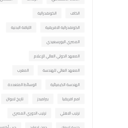
الكاف
الكونفدرالية
الكونفدرالية الافريقية
اللياقة البدنية
المصري البورسعيدي
المعهد الدولي العالي للإعلام
المعهد العالي للهندسة
المغرب
الهندسة الكيميائية
الوسائط المتعددة
امم افريقيا
بيراميدز
تاريخ لابوان
ترتيب الاهلي
ترتيب الدوري المصري
جزيرة لابوان
جون ادوارد
حرب أكتوبر